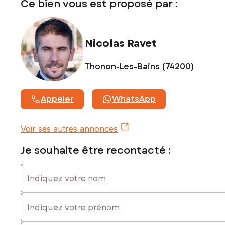
Ce bien vous est proposé par :
Les informations sur les risques auxquels ce bien est
exposé sont disponibles sur le site Géorisques :
www.georisques.gouv.fr
Nicolas Ravet
Prix de vente : 84 900 €
Honoraires charge vendeur
Thonon-Les-Bains (74200)
Contactez votre conseiller SAFTI : Nicolas RAVET, Tél. : 06
12 25 88 67, E-mail : nicolas.ravet@safti.fr - EI - Agent
Appeler
WhatsApp
commercial immatriculé au RSAC de THONON LES BAINS
sous le numéro 514 920 800
Voir ses autres annonces
Je souhaite être recontacté :
Indiquez votre nom
Indiquez votre prénom