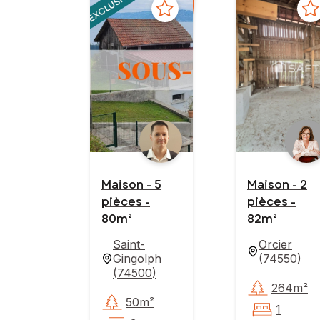
Maison - 5
Maison - 2
pièces -
pièces -
80m²
82m²
Saint-
Orcier
Gingolph
(
74550
)
(
74500
)
264m²
50m²
1