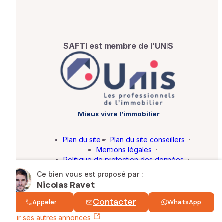
SAFTI est membre de l’UNIS
Mieux vivre l’immobilier
Plan du site
·
Plan du site conseillers
·
Mentions légales
·
Politique de protection des données
·
Barème d'honoraires
·
Paramétrer mes cookies
Ce bien vous est proposé par :
Nicolas Ravet
© SAFTI 2026. Tous droits réservés.
Contacter
Appeler
WhatsApp
Voir ses autres annonces