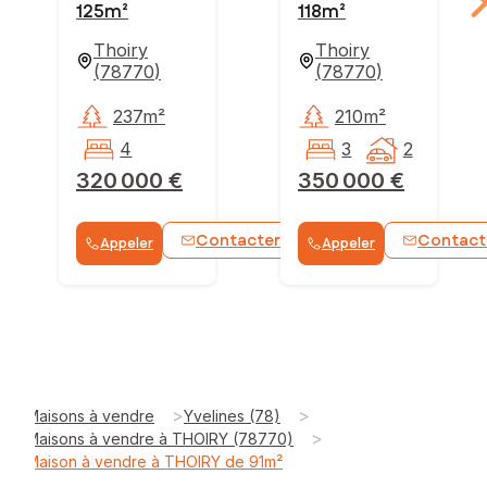
125m²
118m²
Thoiry
Thoiry
(
78770
)
(
78770
)
237m²
210m²
4
3
2
320 000 €
350 000 €
Contacter
Contact
Appeler
Appeler
WhatsApp
>
>
Maisons à vendre
Yvelines (78)
>
Maisons à vendre à THOIRY (78770)
Maison à vendre à THOIRY de 91m²