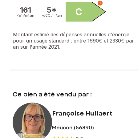
i
161
5*
C
kWh/m².
an
kgCO₂/m².
an
Montant estimé des dépenses annuelles d'énergie
pour un usage standard :
entre 1690€ et 2330€ par
an sur l'année 2021.
Ce bien a été vendu par :
Françoise Hullaert
Meucon (56890)