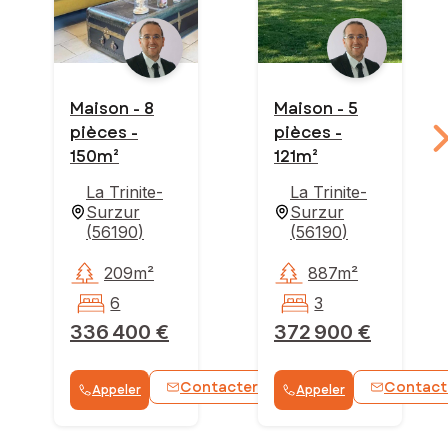
Maison - 8
Maison - 5
pièces -
pièces -
150m²
121m²
La Trinite-
La Trinite-
Surzur
Surzur
(
56190
)
(
56190
)
209m²
887m²
6
3
336 400 €
372 900 €
Contacter
Contact
Appeler
Appeler