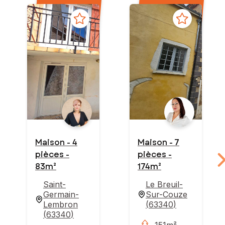
Maison - 4
Maison - 7
pièces -
pièces -
83m²
174m²
Saint-
Le Breuil-
Germain-
Sur-Couze
Lembron
(
63340
)
(
63340
)
151m²