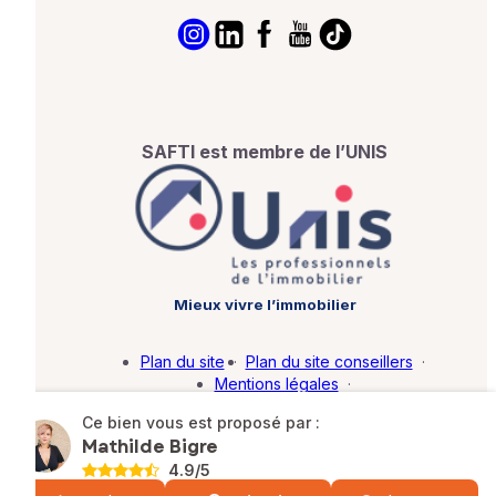
SAFTI est membre de l’UNIS
Mieux vivre l’immobilier
Plan du site
·
Plan du site conseillers
·
Mentions légales
·
Politique de protection des données
·
Ce bien vous est proposé par :
Barème d'honoraires
·
Paramétrer mes cookies
Mathilde Bigre
4.9
/5
© SAFTI 2026. Tous droits réservés.