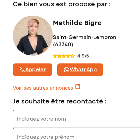
Ce bien vous est proposé par :
Honoraires charge vendeur
Contactez votre conseiller SAFTI : Mathilde BIGRE, Tél. : 06
Mathilde Bigre
66 72 08 02, E-mail : mathilde.bigre@safti.fr - EI - Agent
commercial immatriculé au RSAC de CLERMONT-FERRAND
Saint-Germain-Lembron
sous le numéro 882 623 853
(63340)
4.9
/5
Appeler
WhatsApp
Voir ses autres annonces
Je souhaite être recontacté :
Indiquez votre nom
Indiquez votre prénom