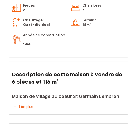
Pièces
:
Chambres
:
6
3
Chauffage :
Terrain :
Gaz individuel
18m²
Année de construction
:
1948
Description de cette maison à vendre de
6 pièces et 116 m²
Maison de village au coeur St Germain Lembron
Au cœur de Saint-Germain-Lembron, à deux pas du centre-
Lire plus
ville et des commodités, découvrez cette charmante maison
de village qui offre un beau potentiel et une vie de quartier
agréable. Elle dispose d’une petite terrasse extérieure