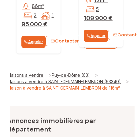
86m²
5
2
1
109 900 €
95 000 €
Contact
Appeler
Contacter
Appeler
WhatsApp
>
>
Maisons à vendre
Puy-de-Dôme (63)
>
Maisons à vendre à SAINT-GERMAIN-LEMBRON (63340)
Maison à vendre à SAINT-GERMAIN-LEMBRON de 116m²
Annonces immobilières par
département