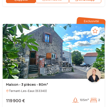
Exclusivité
Maison - 3 pièces - 80m²
Ternant-Les-Eaux
(
63340
)
119 900 €
105m²
2