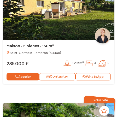
Maison - 5 pièces - 130m²
Saint-Germain-Lembron
(
63340
)
285 000 €
1 216m²
3
2
Contacter
Appeler
WhatsApp
Exclusivité