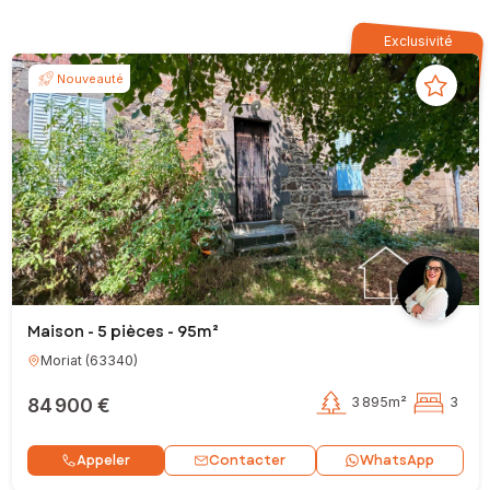
Exclusivité
Nouveauté
Maison - 5 pièces - 95m²
Moriat
(
63340
)
84 900 €
3 895m²
3
Contacter
Appeler
WhatsApp