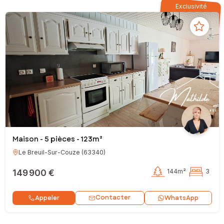
Exclusivité
Maison - 5 pièces - 123m²
Le Breuil-Sur-Couze
(
63340
)
149 900 €
144m²
3
Contacter
Appeler
WhatsApp