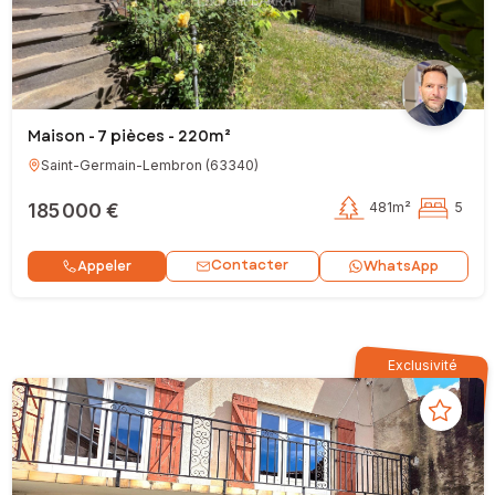
Maison - 7 pièces - 220m²
Saint-Germain-Lembron
(
63340
)
185 000 €
481m²
5
Contacter
Appeler
WhatsApp
Exclusivité