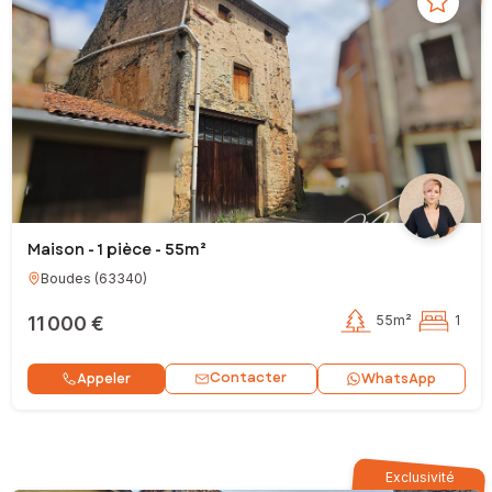
Maison - 1 pièce - 55m²
Boudes
(
63340
)
11 000 €
55m²
1
Contacter
Appeler
WhatsApp
Exclusivité