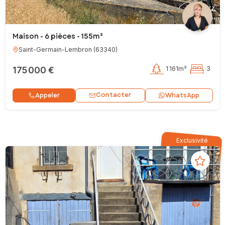
Maison - 6 pièces - 155m²
Saint-Germain-Lembron
(
63340
)
175 000 €
1 161m²
3
Contacter
Appeler
WhatsApp
Exclusivité