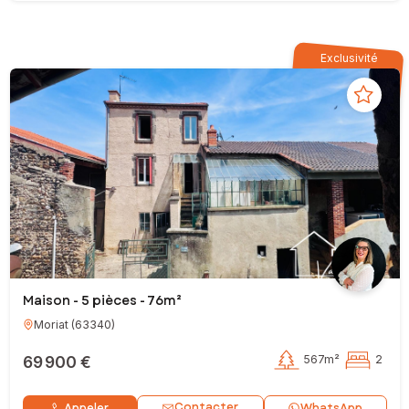
Exclusivité
Maison - 5 pièces - 76m²
Moriat
(
63340
)
69 900 €
567m²
2
Contacter
Appeler
WhatsApp