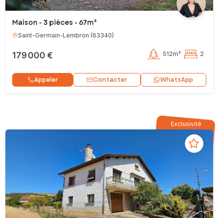
Maison - 3 pièces - 67m²
Saint-Germain-Lembron
(
63340
)
179 000 €
512m²
2
Contacter
Appeler
WhatsApp
Exclusivité