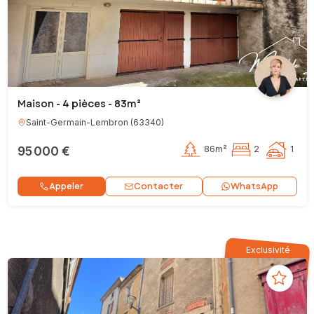
Maison - 4 pièces - 83m²
Saint-Germain-Lembron
(
63340
)
95 000 €
86m²
2
1
Contacter
Appeler
WhatsApp
Exclusivité