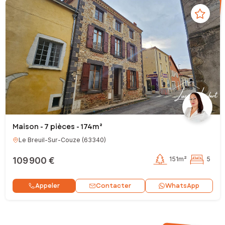
Maison - 7 pièces - 174m²
Le Breuil-Sur-Couze
(
63340
)
109 900 €
151m²
5
Contacter
Appeler
WhatsApp