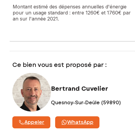
Bertrand CUVELIER - O6 35 53 40 50
Montant estimé des dépenses annuelles d'énergie
pour un usage standard :
entre 1260€ et 1760€ par
Les informations sur les risques auxquels ce bien est
an sur l'année 2021.
exposé sont disponibles sur le site Géorisques :
www.georisques.gouv.fr
Prix de vente : 79 000 €
Honoraires charge vendeur
Contactez votre conseiller SAFTI : Bertrand CUVELIER, Tél. :
06 35 53 40 50, E-mail : bertrand.cuvelier@safti.fr - EI -
Ce bien vous est proposé par :
Agent commercial immatriculé au RSAC de LILLE sous le
numéro 848 951 414
Bertrand Cuvelier
Quesnoy-Sur-Deûle (59890)
Appeler
WhatsApp