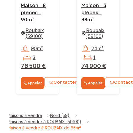
Maison - 8
Maison - 3
pièces -
pièces -
90m²
38m²
Roubaix
Roubaix
(
59100
)
(
59100
)
90m²
24m²
3
1
76 500 €
74 900 €
Contacter
Contact
Appeler
Appeler
WhatsApp
>
>
Maisons à vendre
Nord (59)
>
Maisons à vendre à ROUBAIX (59100)
Maison à vendre à ROUBAIX de 85m²