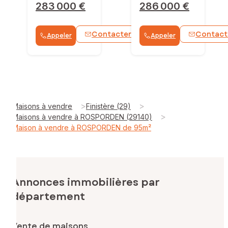
283 000 €
286 000 €
Contacter
Contact
Appeler
Appeler
WhatsApp
>
>
Maisons à vendre
Finistère (29)
>
Maisons à vendre à ROSPORDEN (29140)
Maison à vendre à ROSPORDEN de 95m²
Annonces immobilières par
département
Vente de maisons