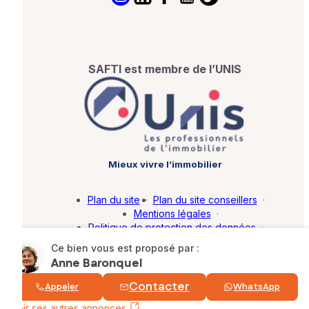
SAFTI est membre de l’UNIS
Mieux vivre l’immobilier
Plan du site
·
Plan du site conseillers
·
Mentions légales
·
Politique de protection des données
·
Barème d'honoraires
·
Paramétrer mes cookies
Ce bien vous est proposé par :
Anne Baronquel
© SAFTI 2026. Tous droits réservés.
Contacter
Appeler
WhatsApp
Voir ses autres annonces