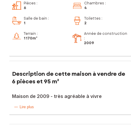
Pièces
:
Chambres
:
6
4
Salle de bain
:
Toilettes
:
1
2
Terrain :
Année de construction
1 170m²
:
2009
Description de cette maison à vendre de
6 pièces et 95 m²
Maison de 2009 - très agréable à vivre
Située sur la commune de Rosporden, cette maison
Lire plus
bénéficie d'un environnement calme et d'une agréable vue
sur la campagne environnante. Entourée d'un jardin arboré,
cette maison offre également un grand cabanon, idéal pour
du rangement supplémentaire. Proche des commodités.