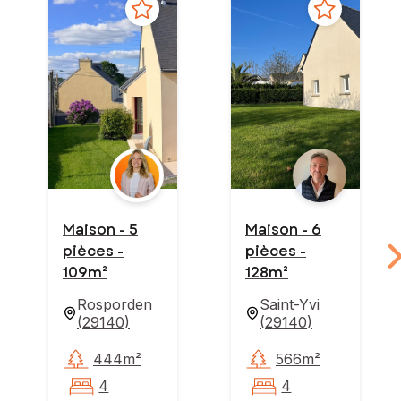
Maison - 5
Maison - 6
pièces -
pièces -
109m²
128m²
Rosporden
Saint-Yvi
(
29140
)
(
29140
)
444m²
566m²
4
4