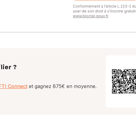
Conformément à l’article L.223-2 
user de son droit à s’inscrire gratu
www.bloctel.gouv.fr
.
lier ?
AFTI Connect
et gagnez 875€ en moyenne.