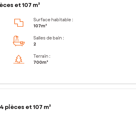
èces et 107 m²
Surface habitable :
107m²
Salles de bain
:
2
Terrain :
700m²
4 pièces et 107 m²
connue pour son histoire, son environnement préservé, le calme qui 