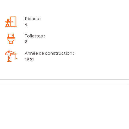
Pièces
:
4
Toilettes
:
2
Année de construction :
1961
y reigne et sa douceur de vivre. Ce bien se trouve très près du