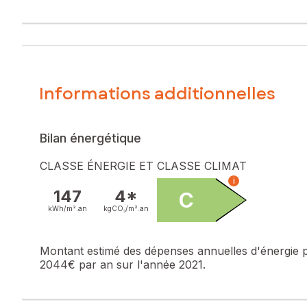
centre bourg et des transports, ainsi que de l'accès à l'aut
Cette maison, rénovée avec goût, propose un vaste et lu
20m2 avec cheminée fonctionnelle, une salle de douche e
Au sous-sol, vous profiterez de trois pièces à aménager 
La parcelle de 700m2 est arborée de fruitiers, de rosiers e
Les atouts : Calme de la rue, proche centre, pompe à chal
Informations additionnelles
Les informations sur les risques auxquels ce bien est expo
Prix de vente : 384 800 €
Bilan énergétique
Honoraires charge vendeur
CLASSE ÉNERGIE ET CLASSE CLIMAT
Contactez votre conseiller SAFTI : Nathalie BADIER, Tél. :
i
147
4*
C
kWh/m².
an
kgCO₂/m².
an
Montant estimé des dépenses annuelles d'énergie 
2044€ par an sur l'année 2021.