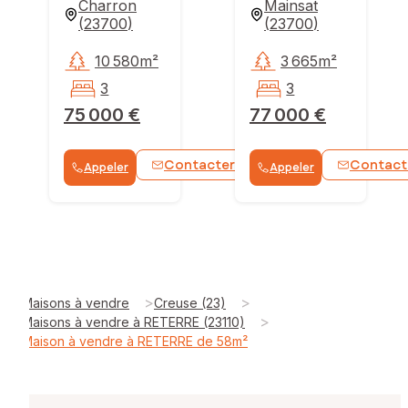
Charron
Mainsat
(
23700
)
(
23700
)
10 580m²
3 665m²
3
3
75 000 €
77 000 €
Contacter
Contact
Appeler
Appeler
WhatsApp
>
>
Maisons à vendre
Creuse (23)
>
Maisons à vendre à RETERRE (23110)
Maison à vendre à RETERRE de 58m²