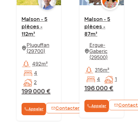
Maison - 5
Maison - 5
pièces -
pièces -
112m²
87m²
Pluguffan
Ergue-
(
29700
)
Gaberic
(
29500
)
492m²
316m²
4
4
1
2
196 000 €
199 000 €
Contact
Appeler
Contacter
Appeler
WhatsApp