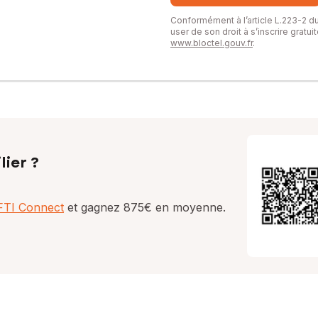
Conformément à l’article L.223-2 
user de son droit à s’inscrire gratu
www.bloctel.gouv.fr
.
lier ?
AFTI Connect
et gagnez 875€ en moyenne.