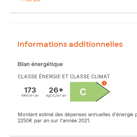
Sur la charmante commune de Pose, dans un environnement 
découvrez une belle pièce de vie lumineuse, chaleureuse av
équipée, moderne et fonctionnelle est ouverte sur la sal
séparé. A l'étage, un pallier pouvant faire office de bur
Un garage et un abris de jardin complètent l'ensemble.
Proximité gare et autoroute A13.Un cadre de vie paisible ent
Informations additionnelles
Les informations sur les risques auxquels ce bien est expo
Prix de vente : 274 000 €
Honoraires charge vendeur
Bilan énergétique
Contactez votre conseiller SAFTI : Stéphanie LEGUAY, Tél. 
CLASSE ÉNERGIE ET CLASSE CLIMAT
675
i
173
26*
C
kWh/m².
an
kgCO₂/m².
an
Montant estimé des dépenses annuelles d'énergie 
2250€ par an sur l'année 2021.