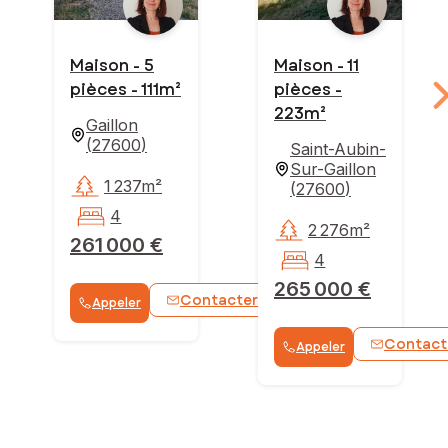
Maison - 5
Maison - 11
pièces - 111m²
pièces -
223m²
Gaillon
(
27600
)
Saint-Aubin-
Sur-Gaillon
1 237m²
(
27600
)
4
2 276m²
261 000 €
4
265 000 €
Contacter
Appeler
WhatsApp
Contact
Appeler