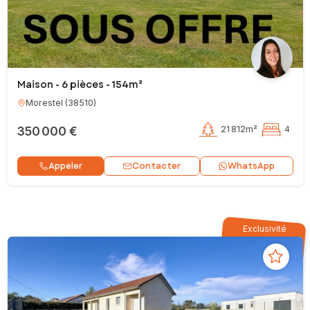
Maison - 6 pièces - 154m²
Morestel
(
38510
)
350 000 €
21 812m²
4
Contacter
Appeler
WhatsApp
Exclusivité