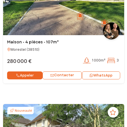
Maison - 4 pièces - 107m²
Morestel
(
38510
)
280 000 €
1 000m²
3
Contacter
Appeler
WhatsApp
Nouveauté