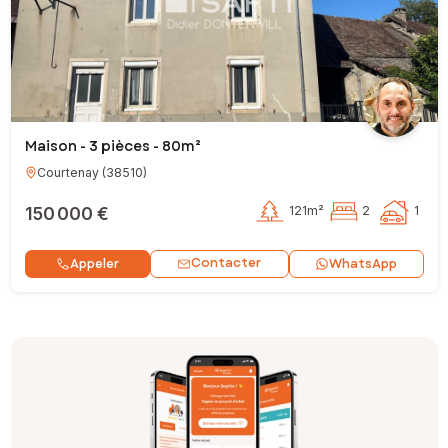
Maison - 3 pièces - 80m²
Courtenay
(
38510
)
150 000 €
121m²
2
1
Contacter
Appeler
WhatsApp