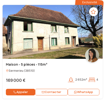
Exclusivité
Maison - 5 pièces - 115m²
Sermerieu
(
38510
)
169 000 €
2 652m²
4
Contacter
Appeler
WhatsApp