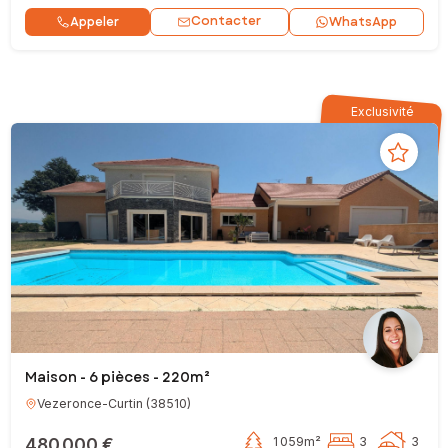
Contacter
Appeler
WhatsApp
Exclusivité
Maison - 6 pièces - 220m²
Vezeronce-Curtin
(
38510
)
480 000 €
1 059m²
3
3