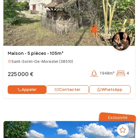
Maison - 5 pièces - 105m²
Saint-Sorlin-De-Morestel
(
38510
)
225 000 €
1 948m²
4
Contacter
Appeler
WhatsApp
Exclusivité