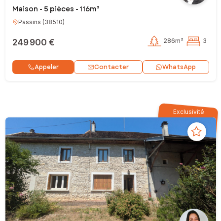
Maison - 5 pièces - 116m²
Passins
(
38510
)
249 900 €
286m²
3
Contacter
Appeler
WhatsApp
Exclusivité