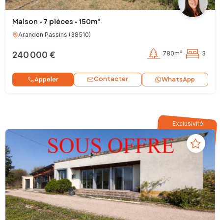
Maison - 7 pièces - 150m²
Arandon Passins
(
38510
)
240 000 €
780m²
3
Contacter
Appeler
WhatsApp
Exclusivité