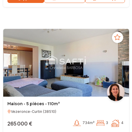
Maison - 5 pièces - 110m²
Vezeronce-Curtin
(
38510
)
265 000 €
734m²
3
4