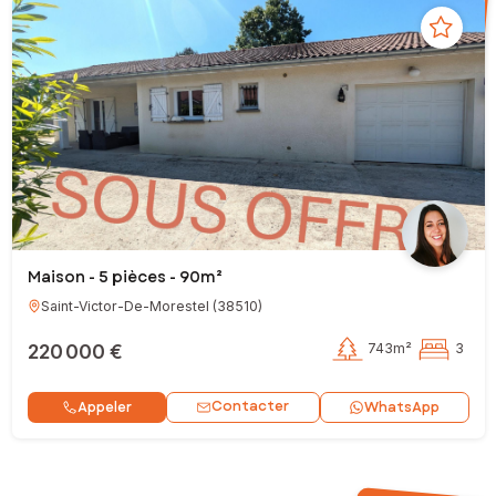
Maison - 5 pièces - 90m²
Saint-Victor-De-Morestel
(
38510
)
220 000 €
743m²
3
Contacter
Appeler
WhatsApp