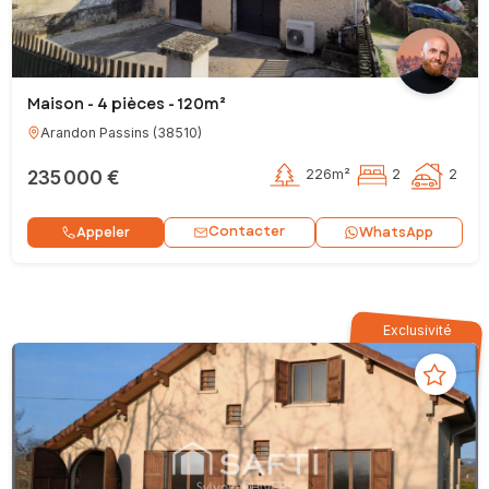
Maison - 4 pièces - 120m²
Arandon Passins
(
38510
)
235 000 €
226m²
2
2
Contacter
Appeler
WhatsApp
Exclusivité