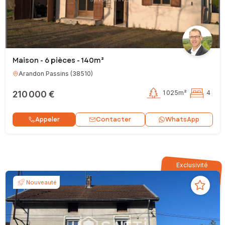
Maison - 6 pièces - 140m²
Arandon Passins
(
38510
)
210 000 €
1 025m²
4
Contacter
Appeler
WhatsApp
Exclusivité
Nouveauté