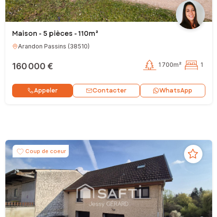
Maison - 5 pièces - 110m²
Arandon Passins
(
38510
)
160 000 €
1 700m²
1
Contacter
Appeler
WhatsApp
Coup de coeur