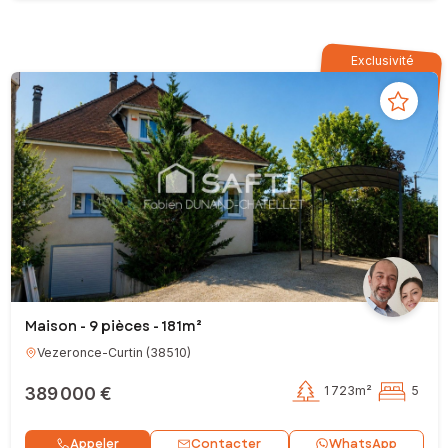
Exclusivité
Maison - 9 pièces - 181m²
Vezeronce-Curtin
(
38510
)
389 000 €
1 723m²
5
Contacter
Appeler
WhatsApp