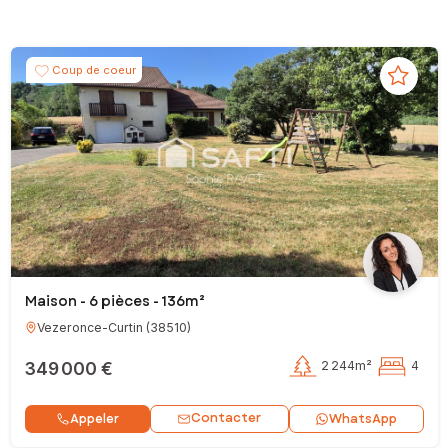
Coup de coeur
Maison - 6 pièces - 136m²
Vezeronce-Curtin
(
38510
)
349 000 €
2 244m²
4
Contacter
Appeler
WhatsApp