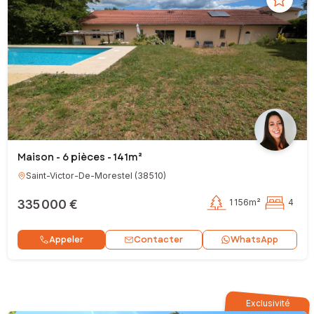
Maison - 6 pièces - 141m²
Saint-Victor-De-Morestel
(
38510
)
335 000 €
1 156m²
4
Contacter
Appeler
WhatsApp
Exclusivité