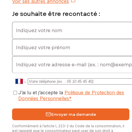
Voir ses autres annonces
Les informations sur les risques auxquels ce bien est
exposé sont disponibles sur le site Géorisques :
Je souhaite être recontacté :
www.georisques.gouv.fr
Indiquez votre nom
Prix de vente : 499 000 €
Honoraires charge vendeur
Indiquez votre prénom
Contactez votre conseiller SAFTI : Vincent AUTUORI, Tél. :
0612195089, E-mail : vincent.autuori@safti.fr - EI - Agent
E-mail
commercial immatriculé au RSAC de Toulouse sous le
numéro 934348947
J’ai lu et j’accepte la
Politique de Protection des
Données Personnelles
*
Envoyer ma demande
Conformément à l’article L.223-2 du Code de la consommation, il
est rappelé que le consommateur peut user de son droit à