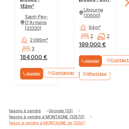
132m²
Libourne
(
33500
)
Saint-Pey-
D'Armens
94m²
(
33330
)
2
2
2 099m²
199 000 €
3
184 000 €
Contact
Appeler
Contacter
Appeler
WhatsApp
>
>
Maisons à vendre
Gironde (33)
>
Maisons à vendre à MONTAGNE (33570)
Maison à vendre à MONTAGNE de 120m²