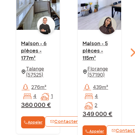
Maison - 6
Maison - 5
pièces -
pièces -
177m²
115m²
Talange
Florange
(
57525
)
(
57190
)
276m²
439m²
4
1
4
360 000 €
2
349 000 €
Contacter
Appeler
WhatsApp
Contact
Appeler