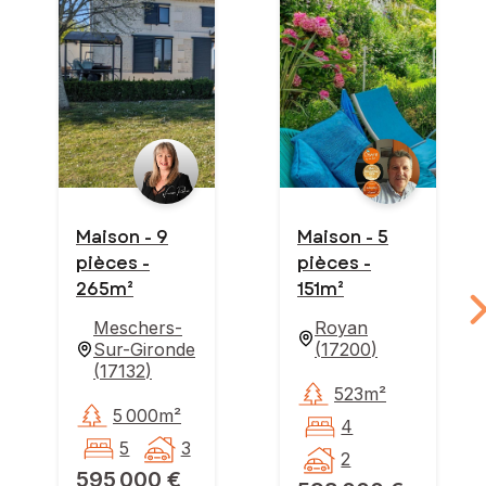
Maison - 9
Maison - 5
pièces -
pièces -
265m²
151m²
Meschers-
Royan
Sur-Gironde
(
17200
)
(
17132
)
523m²
5 000m²
4
5
3
2
595 000 €