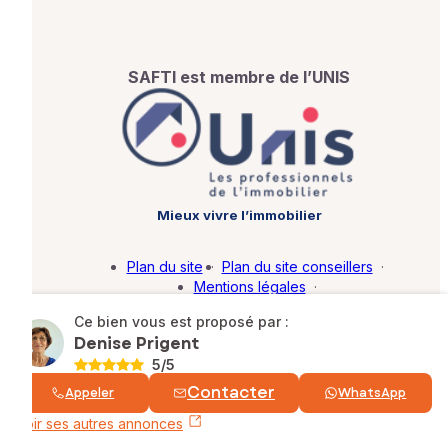
SAFTI est membre de l’UNIS
Mieux vivre l’immobilier
Plan du site
·
Plan du site conseillers
·
Mentions légales
·
Politique de protection des données
·
Ce bien vous est proposé par :
Barème d'honoraires
·
Paramétrer mes cookies
Denise Prigent
5
/5
© SAFTI 2026. Tous droits réservés.
Contacter
Appeler
WhatsApp
Voir ses autres annonces