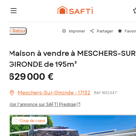
Retour
Imprimer
Partager
Favor
Maison à vendre à MESCHERS-SUR
GIRONDE de 195m²
629 000 €
Meschers-Sur-Gironde - 17132
Réf 1652347
Voir l'annonce sur SAFTI Prestige
Coup de coeur