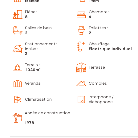
Maison
195m²
Pièces
:
Chambres
:
8
4
Salles de bain
:
Toilettes
:
2
2
Stationnements
Chauffage :
inclus
:
Électrique individuel
3
Terrain :
Terrasse
1 040m²
Véranda
Combles
Interphone /
Climatisation
Vidéophone
Année de construction
:
1978