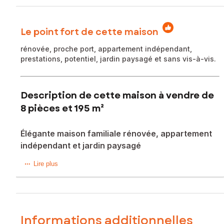
Le point fort de cette maison
rénovée, proche port, appartement indépendant,
prestations, potentiel, jardin paysagé et sans vis-à-vis.
Description de cette maison à vendre de
8 pièces et 195 m²
Élégante maison familiale rénovée, appartement
indépendant et jardin paysagé
Maison familiale rénovée avec goût à proximité du port de
Lire plus
Meschers-sur-Gironde. Située dans un environnement
calme et recherché, à seulement 600 m du marché, cette
propriété de 195 m² habitables (135m2 RDJ et 60 RDC)
séduit par ses volumes et ses prestations de qualité.
Le niveau principal comprend : une entrée, deux belles
Informations additionnelles