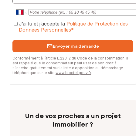
Les informations sur les risques auxquels ce bien est
exposé sont disponibles sur le site Géorisques :
www.georisques.gouv.fr
J’ai lu et j’accepte la
Politique de Protection des
Données Personnelles
*
Prix de vente : 189 000 €
Honoraires charge vendeur
Envoyer ma demande
Contactez votre conseiller SAFTI : Jérôme BOISSEAU, Tél. :
0686689125, E-mail : jerome.boisseau@safti.fr - EI - Agent
Conformément à l’article L.223-2 du Code de la consommation, il
commercial immatriculé au RSAC de Agen sous le numéro
est rappelé que le consommateur peut user de son droit à
902257047
s’inscrire gratuitement sur la liste d’opposition au démarchage
téléphonique sur le site
www.bloctel.gouv.fr
.
Un de vos proches a un projet
immobilier ?