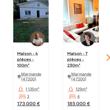
Maison - 4
Maison - 7
pièces -
pièces -
100m²
230m²
Marmande
Marmande
(
47200
)
(
47200
)
1 135m²
129m²
3
4
173 000 €
185 000 €