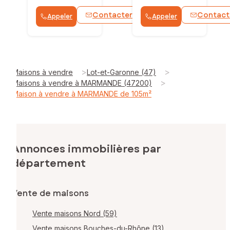
Contacter
Contact
Appeler
Appeler
WhatsApp
>
>
Maisons à vendre
Lot-et-Garonne (47)
>
Maisons à vendre à MARMANDE (47200)
Maison à vendre à MARMANDE de 105m²
Annonces immobilières par
département
Vente de maisons
Vente maisons Nord (59)
Vente maisons Bouches-du-Rhône (13)