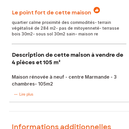
Le point fort de cette maison
quartier calme proximité des commodités- terrain
végétalisé de 284 m2- pas de mitoyenneté- terrasse
bois 30m2- sous sol 30m2 sain- maison re
Description de cette maison à vendre de
4 pièces et 105 m²
Maison rénovée à neuf - centre Marmande - 3
chambres- 105m2
Très jolie maison refaite à neuf par un architecte, située
Lire plus
quartier Lolya à Marmande, calme et recherché, à proximité
immédiate des commerces, écoles, collèges, infrastructures
sportives et services médicaux.
Espace de vie avec du charme, très lumineux et prêt à
Informations additionnelles