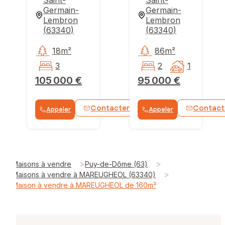
Saint-
Saint-
Germain-
Germain-
Lembron
Lembron
(
63340
)
(
63340
)
18m²
86m²
3
2
1
105 000 €
95 000 €
Contacter
Contact
Appeler
Appeler
WhatsApp
>
>
Maisons à vendre
Puy-de-Dôme (63)
>
Maisons à vendre à MAREUGHEOL (63340)
Maison à vendre à MAREUGHEOL de 160m²