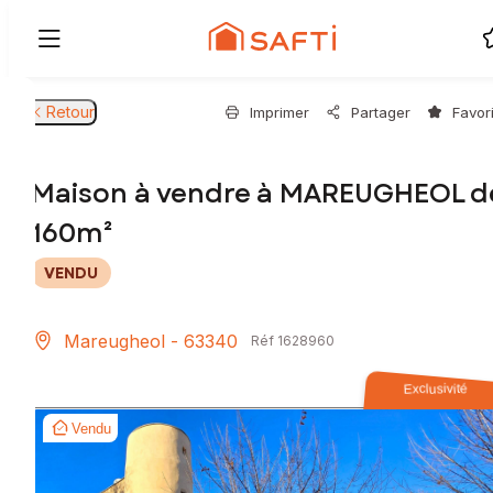
Retour
Imprimer
Partager
Favor
Maison à vendre à MAREUGHEOL d
160m²
VENDU
Mareugheol - 63340
Réf 1628960
Exclusivité
Vendu