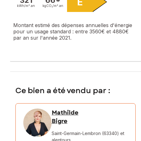
321
66*
E
kWh/m².
an
kgCO₂/m².
an
Montant estimé des dépenses annuelles d'énergie
pour un usage standard :
entre 3560€ et 4880€
par an sur l'année 2021.
Ce bien a été vendu par :
Mathilde
Bigre
Saint-Germain-Lembron (63340)
et
alentours