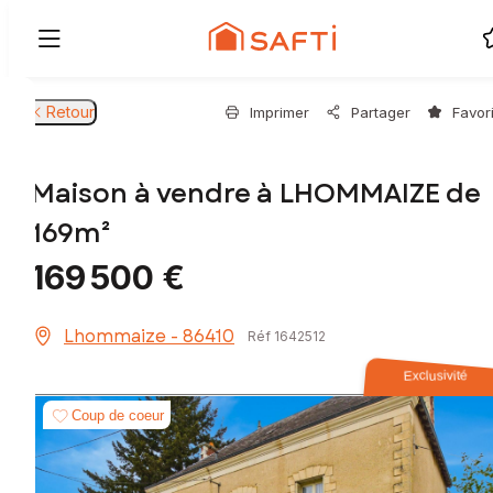
Retour
Imprimer
Partager
Favor
Maison à vendre à LHOMMAIZE de
169m²
169 500 €
Lhommaize - 86410
Réf 1642512
Exclusivité
Coup de coeur