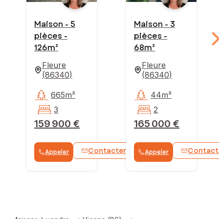
Maison - 5
Maison - 3
pièces -
pièces -
126m²
68m²
Fleure
Fleure
(
86340
)
(
86340
)
665m²
44m²
3
2
159 900 €
165 000 €
Contacter
Contact
Appeler
Appeler
WhatsApp