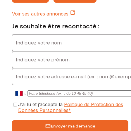
la valeur du bien hors honoraires
Contactez votre conseiller SAFTI : Anne-Marie DA SILVA,
Voir ses autres annonces
Tél. : 06 30 76 82 95, E-mail : annemarie.dasilva@safti.fr - EI
- Agent commercial immatriculé au RSAC de POITIERS sous
Je souhaite être recontacté :
le numéro 844 700 070
Indiquez votre nom
Indiquez votre prénom
E-mail
J’ai lu et j’accepte la
Politique de Protection des
Données Personnelles
*
Envoyer ma demande