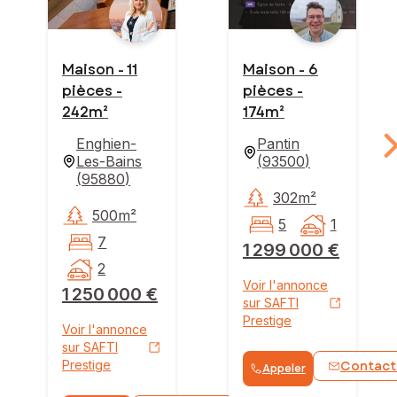
Maison - 11
Maison - 6
pièces -
pièces -
242m²
174m²
Enghien-
Pantin
Les-Bains
(
93500
)
(
95880
)
302m²
500m²
5
1
7
1 299 000 €
2
Voir l'annonce
1 250 000 €
sur SAFTI
Prestige
Voir l'annonce
sur SAFTI
Prestige
Contact
Appeler