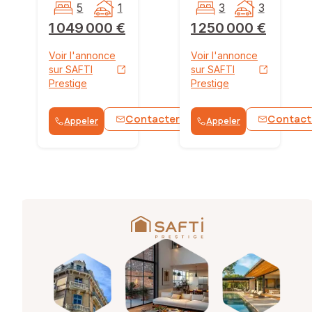
5
1
3
3
1 049 000 €
1 250 000 €
Voir l'annonce
Voir l'annonce
sur SAFTI
sur SAFTI
Prestige
Prestige
Contacter
Contact
Appeler
Appeler
WhatsApp