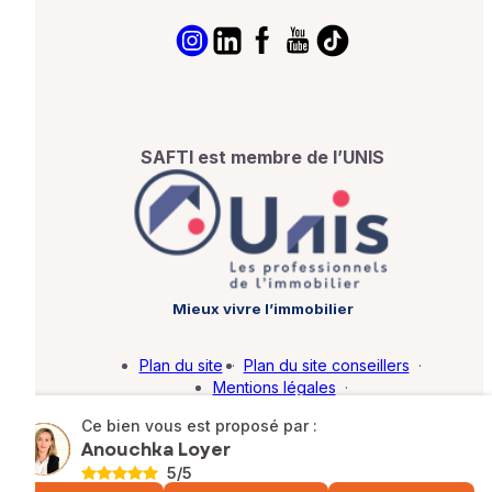
SAFTI est membre de l’UNIS
Mieux vivre l’immobilier
Plan du site
·
Plan du site conseillers
·
Mentions légales
·
Politique de protection des données
·
Ce bien vous est proposé par :
Barème d'honoraires
·
Paramétrer mes cookies
Anouchka Loyer
5
/5
© SAFTI 2026. Tous droits réservés.