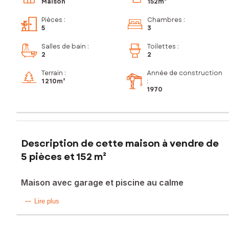
Maison
152m²
Pièces
:
Chambres
:
5
3
Salles de bain
:
Toilettes
:
2
2
Terrain :
Année de construction
1 210m²
:
1970
Description de cette maison à vendre de
5 pièces et 152 m²
Maison avec garage et piscine au calme
À Léognan, dans un environnement calme et recherché,
Lire plus
cette maison de plain pied offre un cadre de vie rare.