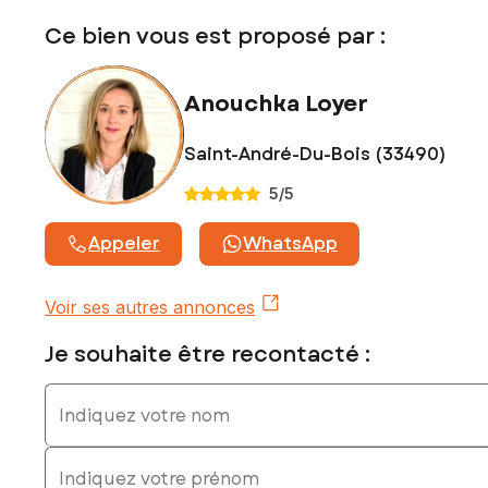
exposé sont disponibles sur le site Géorisques :
Ce bien vous est proposé par :
www.georisques.gouv.fr
Prix de vente : 1 165 000 €
Anouchka Loyer
Honoraires charge vendeur
Contactez votre conseiller SAFTI : Anouchka LOYER, Tél. :
Saint-André-Du-Bois (33490)
06 81 59 70 85, E-mail : anouchka.loyer@safti.fr - EI - Agent
5
/5
commercial immatriculé au RSAC de BORDEAUX sous le
numéro 878 978 626
Appeler
WhatsApp
Voir ses autres annonces
Je souhaite être recontacté :
Indiquez votre nom
Indiquez votre prénom