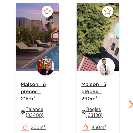
Maison - 6
Maison - 5
pièces -
pièces -
215m²
290m²
Talence
Begles
(
33400
)
(
33130
)
300m²
850m²