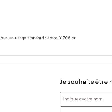
0626325752, E-mail : karine.labalte@safti.fr - EI - Agent commercia
pour un usage standard :
entre 3170€ et
Je souhaite être 
Indiquez votre nom
Indiquez votre prénom