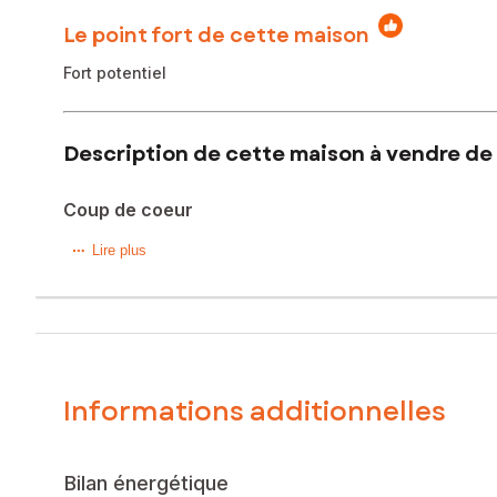
Le point fort de cette maison
Fort potentiel
Description de cette maison à vendre de 
Coup de coeur
Venez découvrir cette magnifique propriété située sur la
Lire plus
minutes de Revel. Ce bien offre un espace de vie de 122 m
Vous avez également l’opportunité d’agrandir cette propri
La maison se compose, au rez-de-chaussée, d’une cuisine, d’u
que les combles.
La propriété inclut également un bâtiment servant d’étable e
de paix. De plus, Il est possible d’envisager l’acquisition de
Informations additionnelles
Des travaux sont nécessaires pour exploiter pleinement le p
Atout considérable : les toitures ont été rénovées.
Les informations sur les risques auxquels ce bien est expo
Bilan énergétique