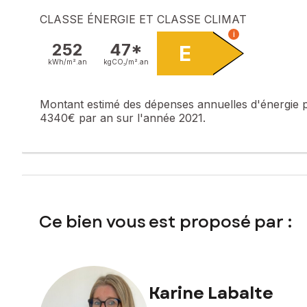
Prix de vente : 395 000 €
CLASSE ÉNERGIE ET CLASSE CLIMAT
Honoraires charge vendeur
i
252
47*
E
Contactez votre conseiller SAFTI : Karine LABALTE, Tél. : 
kWh/m².
an
kgCO₂/m².
an
Montant estimé des dépenses annuelles d'énergie 
4340€ par an sur l'année 2021.
Ce bien vous est proposé par :
Karine Labalte