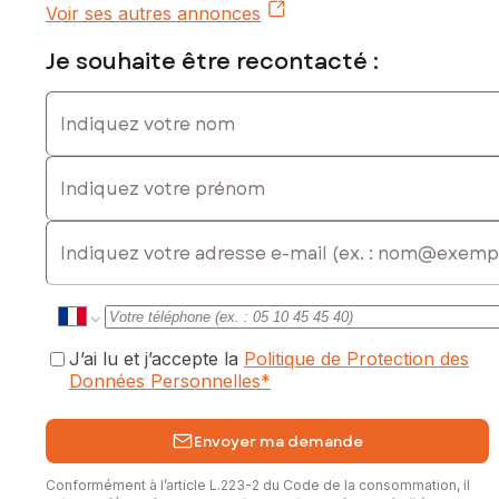
commercial immatriculé au RSAC de Toulon sous le numéro
Voir ses autres annonces
792862120
Je souhaite être recontacté :
Indiquez votre nom
Indiquez votre prénom
E-mail
J’ai lu et j’accepte la
Politique de Protection des
Données Personnelles
*
Envoyer ma demande
Conformément à l’article L.223-2 du Code de la consommation, il