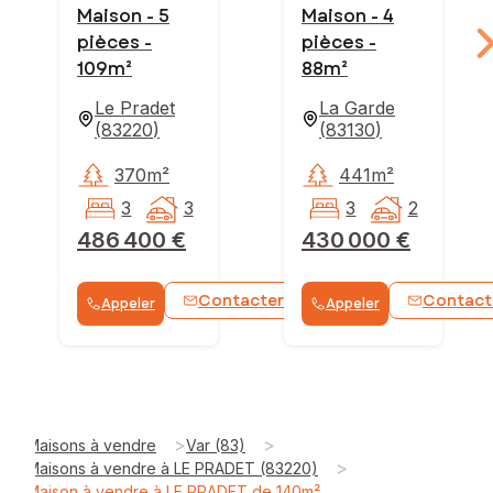
Maison - 5
Maison - 4
pièces -
pièces -
109m²
88m²
Le Pradet
La Garde
(
83220
)
(
83130
)
370m²
441m²
3
3
3
2
486 400 €
430 000 €
Contacter
Contact
Appeler
Appeler
WhatsApp
>
>
Maisons à vendre
Var (83)
>
Maisons à vendre à LE PRADET (83220)
Maison à vendre à LE PRADET de 140m²