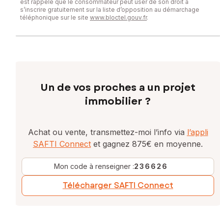
est rappelé que le consommateur peut user de son droit à
s’inscrire gratuitement sur la liste d’opposition au démarchage
téléphonique sur le site
www.bloctel.gouv.fr
.
Un de vos proches a un projet
immobilier ?
Achat ou vente, transmettez-moi l’info via
l’appli
SAFTI Connect
et gagnez 875€ en moyenne.
Mon code à renseigner :
236626
Télécharger SAFTI Connect