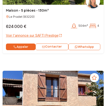
Maison - 5 pièces - 130m²
Le Pradet
(
83220
)
624 000 €
504m²
4
Voir l'annonce sur SAFTI Prestige
Contacter
Appeler
WhatsApp