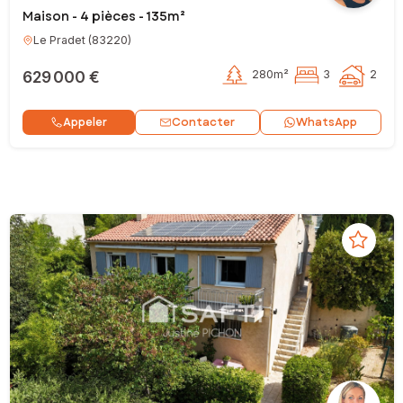
Maison - 4 pièces - 135m²
Le Pradet
(
83220
)
629 000 €
280m²
3
2
Contacter
Appeler
WhatsApp