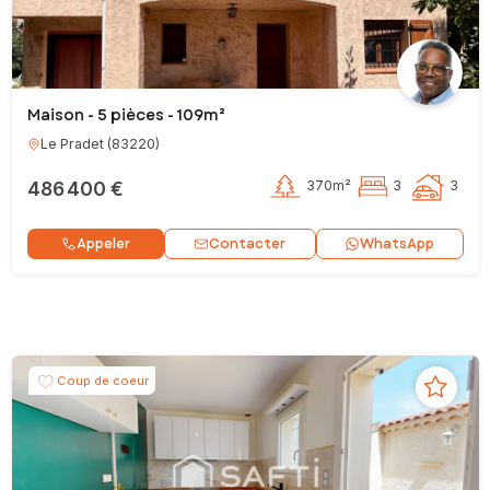
Maison - 5 pièces - 109m²
Le Pradet
(
83220
)
486 400 €
370m²
3
3
Contacter
Appeler
WhatsApp
Coup de coeur