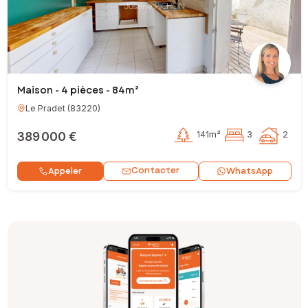
Maison - 4 pièces - 84m²
Le Pradet
(
83220
)
389 000 €
141m²
3
2
Contacter
Appeler
WhatsApp