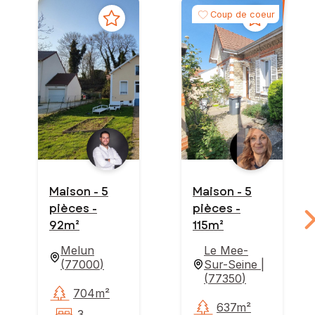
Coup de coeur
Maison - 5
Maison - 5
pièces -
pièces -
92m²
115m²
Melun
Le Mee-
(
77000
)
Sur-Seine |
(
77350
)
704m²
637m²
3