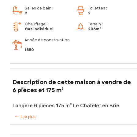
Salles de bain
:
Toilettes
:
2
2
Chauffage :
Terrain :
Gaz individuel
206m²
Année de construction
:
1880
Description de cette maison à vendre de
6 pièces et 175 m²
Longère 6 pièces 175 m² Le Chatelet en Brie
Vincent Villain vous propose sur la commune du Chatelet en
Lire plus
Brie, petite ville avec écoles et commerce de proximité
située à environ 10 min de Melun et 20 min de Montereau
cette jolie longère qui saura vous séduire par ses beaux