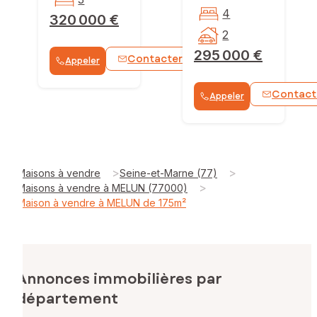
4
320 000 €
2
295 000 €
Contacter
Appeler
WhatsApp
Contact
Appeler
>
>
Maisons à vendre
Seine-et-Marne (77)
>
Maisons à vendre à MELUN (77000)
Maison à vendre à MELUN de 175m²
Annonces immobilières par
département