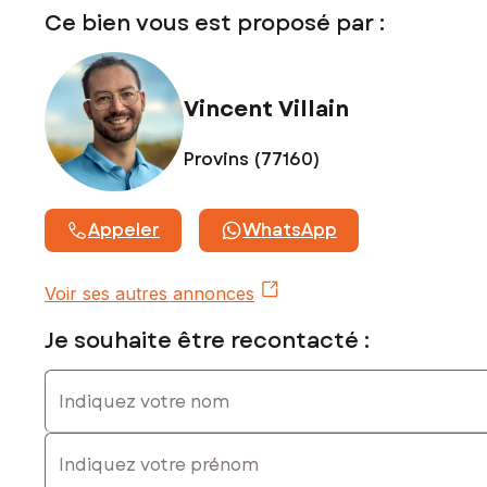
Ce bien vous est proposé par :
Contactez votre conseiller SAFTI : Vincent VILLAIN, Tél. : 07
84 96 08 12, E-mail : vincent.villain@safti.fr - EI - Agent
commercial immatriculé au RSAC de MELUN sous le numéro
842 275 463
Vincent Villain
Provins (77160)
Appeler
WhatsApp
Voir ses autres annonces
Je souhaite être recontacté :
Indiquez votre nom
Indiquez votre prénom