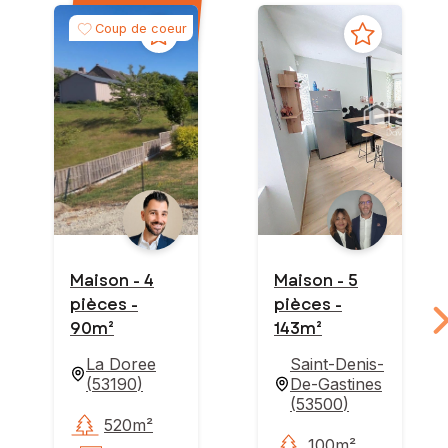
Coup de coeur
Maison - 4
Maison - 5
pièces -
pièces -
90m²
143m²
La Doree
Saint-Denis-
(
53190
)
De-Gastines
(
53500
)
520m²
100m²