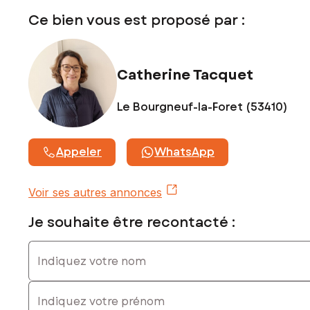
Contactez votre conseiller SAFTI : Catherine TACQUET, Tél.
Ce bien vous est proposé par :
: 0761526542, E-mail : catherine.tacquet@safti.fr - EI - Agent
commercial immatriculé au RSAC de Laval sous le numéro
517 837 985
Catherine Tacquet
Le Bourgneuf-la-Foret (53410)
Appeler
WhatsApp
Voir ses autres annonces
Je souhaite être recontacté :
Indiquez votre nom
Indiquez votre prénom