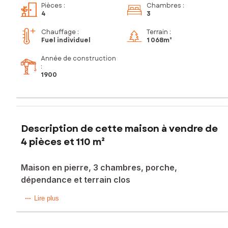
Pièces
:
Chambres
:
4
3
Chauffage :
Terrain :
Fuel individuel
1 068m²
Année de construction
:
1900
Description de cette maison à vendre de
4 pièces et 110 m²
Maison en pierre, 3 chambres, porche,
dépendance et terrain clos
A 20mn de Fougères et de Gorron, 10mn d'Ernée, venez
Lire plus
apprécier le potentiel de cette maison individuelle en pierre
avec dépendance, porche et terrain clos, située dans le