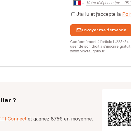
J’ai lu et j’accepte la
Pol
Envoyer ma demande
Conformément à l’article L.223-2 
user de son droit à s’inscrire gratu
www.bloctel.gouv.fr
.
lier ?
AFTI Connect
et gagnez 875€ en moyenne.