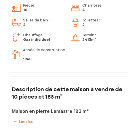
Pièces
:
Chambres
:
10
4
Salles de bain
:
Toilettes
:
2
2
Chauffage :
Terrain :
Gaz individuel
2 413m²
Année de construction
:
1940
Description de cette maison à vendre de
10 pièces et 183 m²
Maison en pierre Lamastre 183 m²
Située sur la commune de Lamastre, venez découvrir cette
Lire plus
maison où seul le bruit de la rivière viendra rompre le