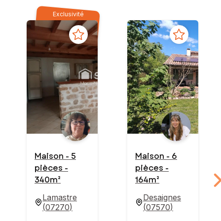
Exclusivité
Maison - 5
Maison - 6
pièces -
pièces -
340m²
164m²
Lamastre
Desaignes
(
07270
)
(
07570
)