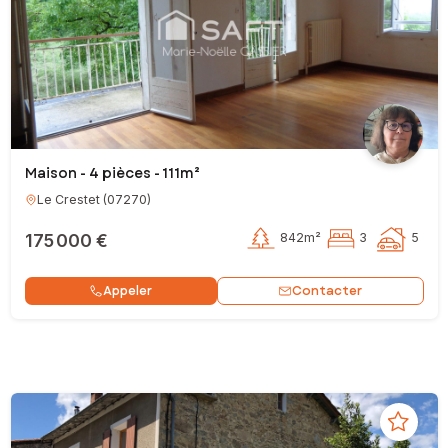
Maison - 4 pièces - 111m²
Le Crestet
(
07270
)
175 000 €
842m²
3
5
Contacter
Appeler