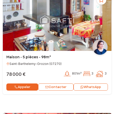
Maison - 5 pièces - 98m²
Saint-Barthelemy-Grozon
(
07270
)
78 000 €
801m²
3
3
Contacter
Appeler
WhatsApp