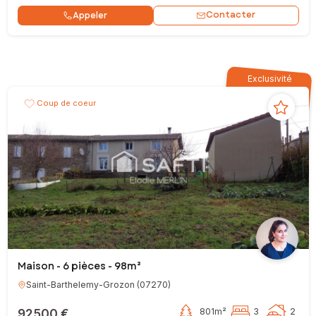
Contacter
Appeler
Exclusivité
Coup de coeur
Maison - 6 pièces - 98m²
Saint-Barthelemy-Grozon
(
07270
)
92 500 €
801m²
3
2