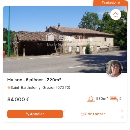
Exclusivité
Maison - 8 pièces - 320m²
Saint-Barthelemy-Grozon
(
07270
)
84 000 €
530m²
5
Contacter
Appeler