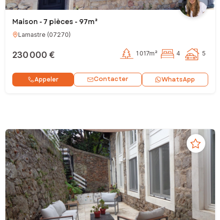
Maison - 7 pièces - 97m²
Lamastre
(
07270
)
230 000 €
1 017m²
4
5
Contacter
Appeler
WhatsApp