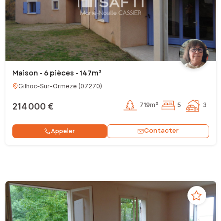
Maison - 6 pièces - 147m²
Gilhoc-Sur-Ormeze
(
07270
)
214 000 €
719m²
5
3
Contacter
Appeler