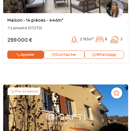
Maison - 14 pièces - 446m²
Lamastre
(
07270
)
299 000 €
2 165m²
8
3
Contacter
Appeler
WhatsApp
Prix en baisse