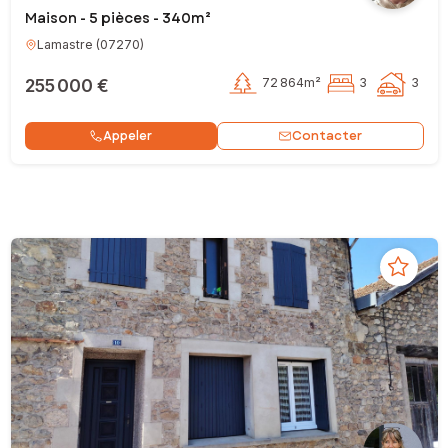
Maison - 5 pièces - 340m²
Lamastre
(
07270
)
255 000 €
72 864m²
3
3
Contacter
Appeler