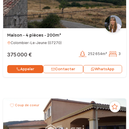
Maison - 4 pièces - 200m²
Colombier-Le-Jeune
(
07270
)
375 000 €
252 654m²
3
Contacter
Appeler
WhatsApp
Coup de coeur