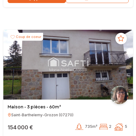
Coup de coeur
Maison - 3 pièces - 60m²
Saint-Barthelemy-Grozon
(
07270
)
154 000 €
735m²
2
5