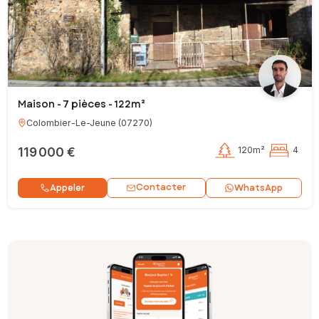
Maison - 7 pièces - 122m²
Colombier-Le-Jeune
(
07270
)
119 000 €
120m²
4
Contacter
Appeler
WhatsApp