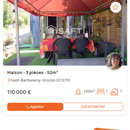
Maison - 3 pièces - 52m²
Saint-Barthelemy-Grozon
(
07270
)
110 000 €
130m²
1
1
Contacter
Appeler