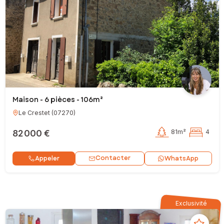
Maison - 6 pièces - 106m²
Le Crestet
(
07270
)
82 000 €
81m²
4
Contacter
Appeler
WhatsApp
Exclusivité