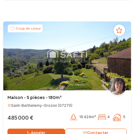
Coup de coeur
Maison - 5 pièces - 180m²
Saint-Barthelemy-Grozon
(
07270
)
485 000 €
19 424m²
4
5
Contacter
Appeler