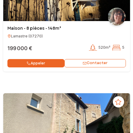
Maison - 8 pièces - 148m²
Lamastre
(
07270
)
199 000 €
520m²
5
Contacter
Appeler