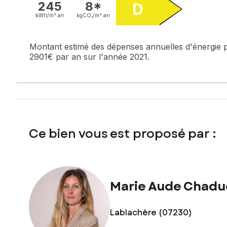
245
8*
D
kWh/m².
an
kgCO₂/m².
an
Montant estimé des dépenses annuelles d'énergie 
2901€ par an sur l'année 2021.
Ce bien vous est proposé par :
Marie Aude Chadu
Lablachère (07230)