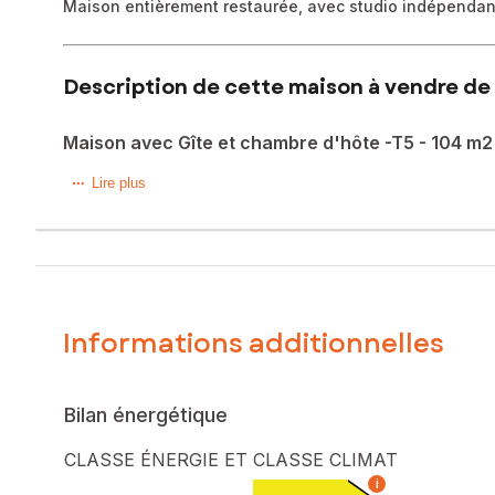
Maison entièrement restaurée, avec studio indépendan
Description de cette maison à vendre de 
Maison avec Gîte et chambre d'hôte -T5 - 104 m2 
Belle maison en pierre de 1800 entièrement restaurée. Si
Lire plus
La maison principale dispose au rez de chaussée : d'une 
parentale avec sa salle d'eau et wc, d'une chambre et d'u
apparente...
Chauffage via un poêle à granulés. Studio indépendant qu
Les informations sur les risques auxquels ce bien est expo
Informations additionnelles
Prix de vente : 247 000 €
Honoraires charge vendeur
Bilan énergétique
Contactez votre conseiller SAFTI : Marie Aude CHADUC, Tél
798 116 703
CLASSE ÉNERGIE ET CLASSE CLIMAT
i