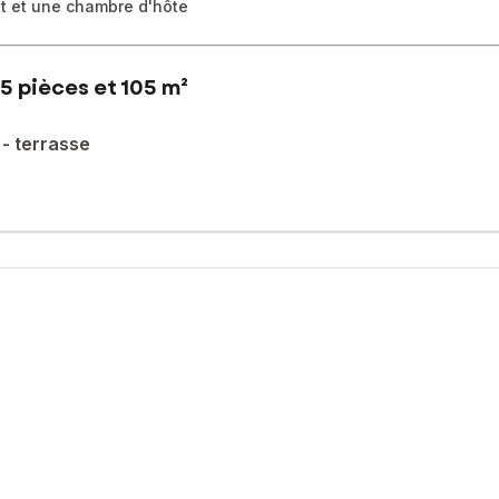
t et une chambre d'hôte
5 pièces et 105 m²
- terrasse
tuée dans un hameau à 5 minutes de Lablachère et 10 minutes de Jo
grande cuisine entièrement meublée et équipée, un salon avec wc i
n bureau. Possibilité de raccorder la chambre d'hôte pour avoir une
i peut être loué et une chambre d'hôte avec accès indépendant.Ma
sé sont disponibles sur le site Géorisques : www.georisques.gouv.fr
. : 06 58 43 56 64, E-mail : marieaude.chaduc@safti.fr - EI - Age