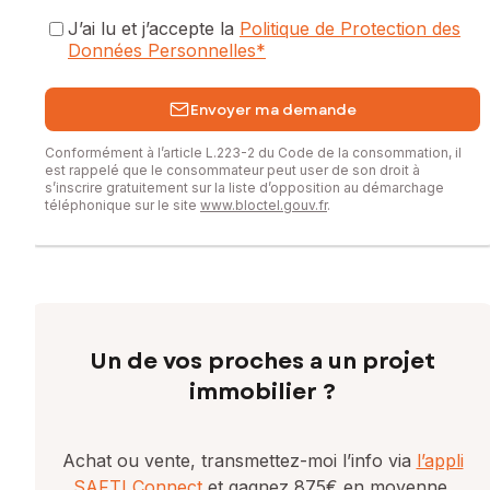
J’ai lu et j’accepte la
Politique de Protection des
Données Personnelles
*
Envoyer ma demande
Conformément à l’article L.223-2 du Code de la consommation, il
est rappelé que le consommateur peut user de son droit à
s’inscrire gratuitement sur la liste d’opposition au démarchage
téléphonique sur le site
www.bloctel.gouv.fr
.
Un de vos proches a un projet
immobilier ?
Achat ou vente, transmettez-moi l’info via
l’appli
SAFTI Connect
et gagnez 875€ en moyenne.