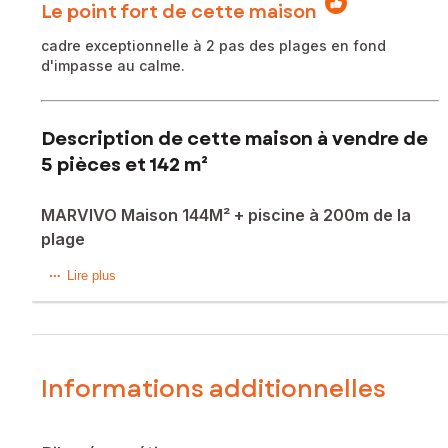
Le point fort de cette maison
cadre exceptionnelle à 2 pas des plages en fond
d'impasse au calme.
Description de cette maison à vendre de
5 pièces et 142 m²
MARVIVO Maison 144M² + piscine à 200m de la
plage
exceptionnel à la vente !!!
Lire plus
Située dans la charmante commune de La Seyne-sur-Mer
(83500), cette maison bénéficie d'un emplacement prisé
dans le quartier très recherché de Marvivo, situé au calme
au fond d'une charmante impasse. Proche des commodités,
cette propriété offre un cadre de vie agréable où la plage
Informations additionnelles
vous attend à 200m.
À l'extérieur, cette maison T5 R+1 est implantée sur un