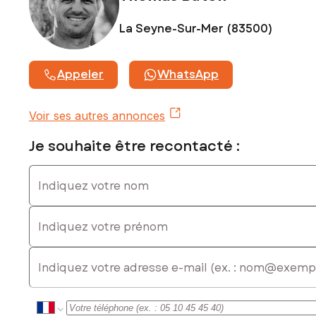
Contactez votre conseiller SAFTI : Thomas BUTON, Tél. :
La Seyne-Sur-Mer (83500)
0684020630, E-mail : thomas.buton@safti.fr - EI - Agent
commercial immatriculé au RSAC de TOULON sous le
numéro 749914123
Appeler
WhatsApp
Voir ses autres annonces
Je souhaite être recontacté :
Indiquez votre nom
Indiquez votre prénom
E-mail