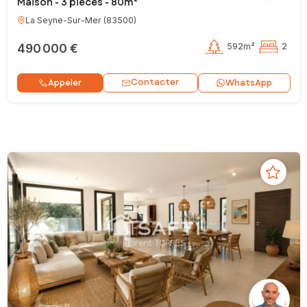
Maison - 3 pièces - 80m²
La Seyne-Sur-Mer
(
83500
)
490 000 €
592m²
2
Contacter
Appeler
WhatsApp