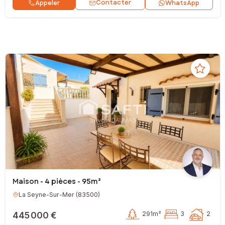
Contacter
Appeler
WhatsApp
Maison - 4 pièces - 95m²
La Seyne-Sur-Mer
(
83500
)
445 000 €
291m²
3
2