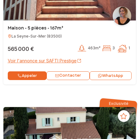
Maison - 5 pièces - 167m²
La Seyne-Sur-Mer
(
83500
)
565 000 €
463m²
3
1
Voir l'annonce sur SAFTI Prestige
Contacter
Appeler
WhatsApp
Exclusivité