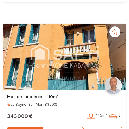
Maison - 4 pièces - 110m²
La Seyne-Sur-Mer
(
83500
)
343 000 €
145m²
3