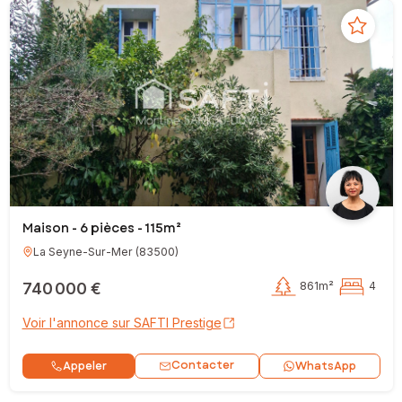
Maison - 6 pièces - 115m²
La Seyne-Sur-Mer
(
83500
)
740 000 €
861m²
4
Voir l'annonce sur SAFTI Prestige
Contacter
Appeler
WhatsApp