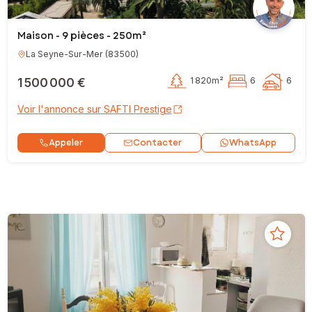
Maison - 9 pièces - 250m²
La Seyne-Sur-Mer
(
83500
)
1 500 000 €
1 820m²
6
6
Voir l'annonce sur SAFTI Prestige
Contacter
Appeler
WhatsApp