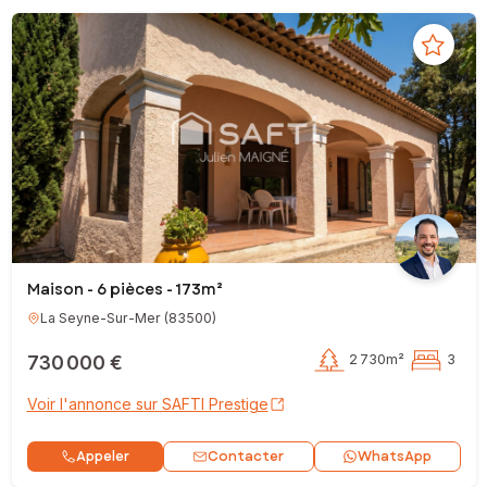
Maison - 6 pièces - 173m²
La Seyne-Sur-Mer
(
83500
)
730 000 €
2 730m²
3
Voir l'annonce sur SAFTI Prestige
Contacter
Appeler
WhatsApp