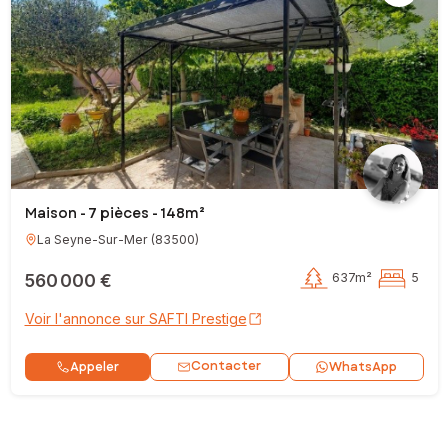
Maison - 7 pièces - 148m²
La Seyne-Sur-Mer
(
83500
)
560 000 €
637m²
5
Voir l'annonce sur SAFTI Prestige
Contacter
Appeler
WhatsApp