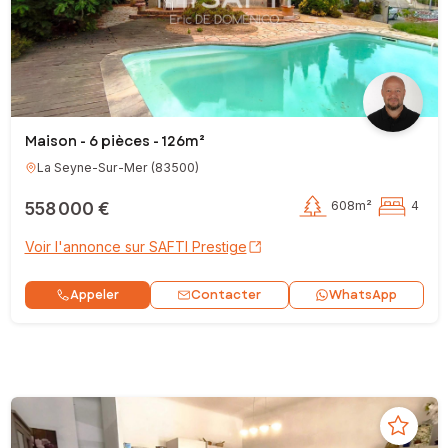
Maison - 6 pièces - 126m²
La Seyne-Sur-Mer
(
83500
)
558 000 €
608m²
4
Voir l'annonce sur SAFTI Prestige
Contacter
Appeler
WhatsApp