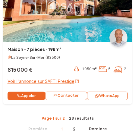
Maison - 7 pièces - 198m²
La Seyne-Sur-Mer
(
83500
)
815 000 €
1 950m²
5
2
Voir l'annonce sur SAFTI Prestige
Contacter
Appeler
WhatsApp
Page 1 sur 2
28 résultats
1
2
Première
Dernière