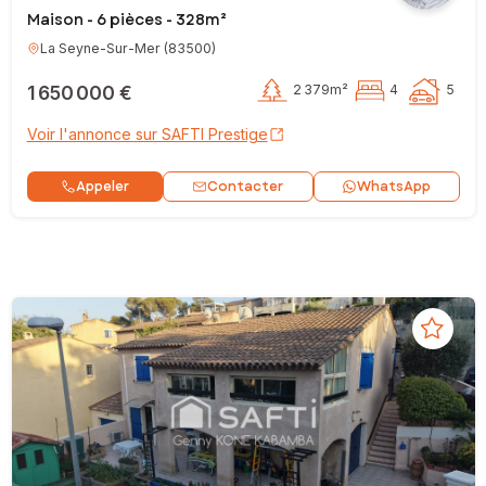
Maison - 6 pièces - 328m²
La Seyne-Sur-Mer
(
83500
)
1 650 000 €
2 379m²
4
5
Voir l'annonce sur SAFTI Prestige
Contacter
Appeler
WhatsApp