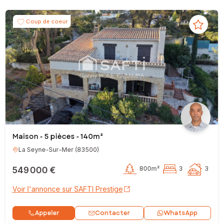
Coup de coeur
Maison - 5 pièces - 140m²
La Seyne-Sur-Mer
(
83500
)
549 000 €
800m²
3
3
Voir l'annonce sur SAFTI Prestige
Contacter
Appeler
WhatsApp