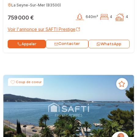
La Seyne-Sur-Mer
(
83500
)
759 000 €
640m²
4
4
Voir l'annonce sur SAFTI Prestige
Contacter
Appeler
WhatsApp
Coup de coeur