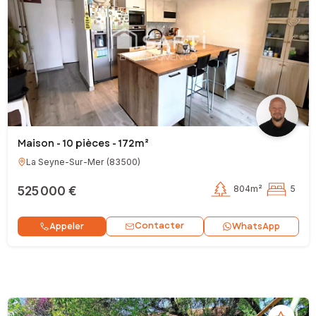
Maison - 10 pièces - 172m²
La Seyne-Sur-Mer
(
83500
)
525 000 €
804m²
5
Contacter
Appeler
WhatsApp