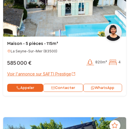
Maison - 5 pièces - 115m²
La Seyne-Sur-Mer
(
83500
)
585 000 €
820m²
4
Voir l'annonce sur SAFTI Prestige
Contacter
Appeler
WhatsApp