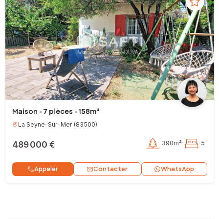
Maison - 7 pièces - 158m²
La Seyne-Sur-Mer
(
83500
)
489 000 €
390m²
5
Contacter
Appeler
WhatsApp