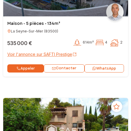
Maison - 5 pièces - 134m²
La Seyne-Sur-Mer
(
83500
)
535 000 €
614m²
4
2
Voir l'annonce sur SAFTI Prestige
Contacter
Appeler
WhatsApp