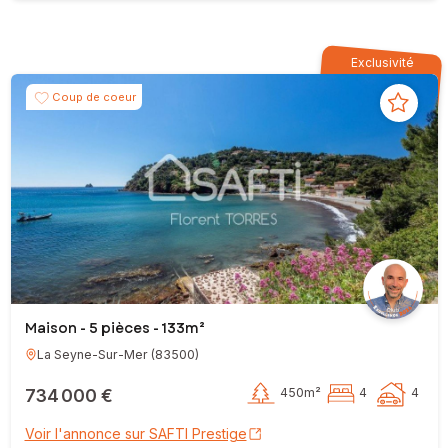
Exclusivité
Coup de coeur
Maison - 5 pièces - 133m²
La Seyne-Sur-Mer
(
83500
)
734 000 €
450m²
4
4
Voir l'annonce sur SAFTI Prestige