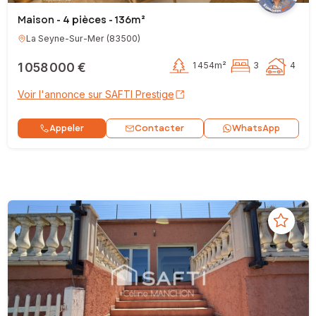
Maison - 4 pièces - 136m²
La Seyne-Sur-Mer
(
83500
)
1 058 000 €
1 454m²
3
4
Voir l'annonce sur SAFTI Prestige
Contacter
Appeler
WhatsApp