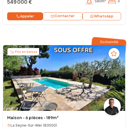
549 000 €
580m²
3
Contacter
Appeler
WhatsApp
Exclusivité
Prix en baisse
Maison - 6 pièces - 189m²
La Seyne-Sur-Mer
(
83500
)