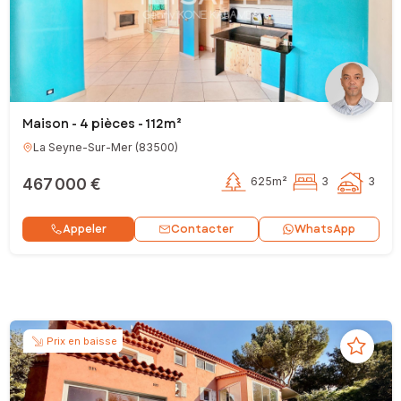
Maison - 4 pièces - 112m²
La Seyne-Sur-Mer
(
83500
)
467 000 €
625m²
3
3
Contacter
Appeler
WhatsApp
Prix en baisse