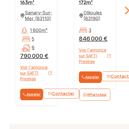
163m²
172m²
Sanary-Sur-
Ollioules
Mer
(
83110
)
(
83190
)
1 800m²
3
846 000 €
5
6
Voir l'annonce
790 000 €
sur SAFTI
Prestige
Voir l'annonce
sur SAFTI
Contact
Appeler
Prestige
Contacter
Appeler
WhatsApp