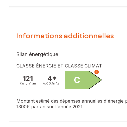
Informations additionnelles
Bilan énergétique
CLASSE ÉNERGIE ET CLASSE CLIMAT
i
121
4*
C
kWh/m².
an
kgCO₂/m².
an
Montant estimé des dépenses annuelles d'énergie 
1300€ par an sur l'année 2021.