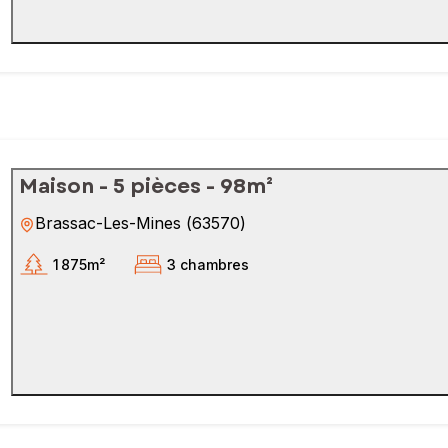
Maison - 5 pièces - 98m²
Brassac-Les-Mines
(
63570
)
1 875m²
3 chambres