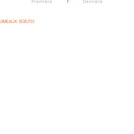
Première
1
Dernière
 JUMEAUX (63570)