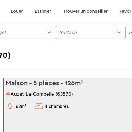
Louer
Estimer
Trouver un conseiller
Favor
chevron_right
chevron_right
get
Surface
P
70)
Maison - 5 pièces - 126m²
Auzat-La-Combelle
(
63570
)
98m²
4 chambres