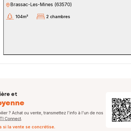
Brassac-Les-Mines
(
63570
)
104m²
2 chambres
ière et
oyenne
ier ? Achat ou vente, transmettez l'info à l'un de nos
FTI Connect
.
si la vente se concrétise.