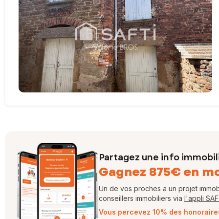
Partagez une info immobil
Gagnez 875€ en m
Un de vos proches a un projet immobil
conseillers immobiliers via
l'appli SA
Vous percevez 10% des honoraires 