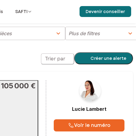
is
SAFTI
Devenir conseiller
chevron_right
chevron_right
ièces
Plus de filtres
Créer une alerte
Trier par
105 000 €
Lucie
Lambert
Voir le numéro