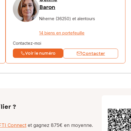
Baron
Niherne (36250)
et alentours
14 biens en portefeuille
Contactez-moi
Voir le numéro
Contacter
lier ?
AFTI Connect
et gagnez 875€ en moyenne.