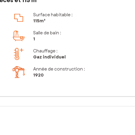
èces et 115 m²
Surface habitable :
115m²
Salle de bain
:
1
Chauffage :
Gaz individuel
Année de construction :
1920