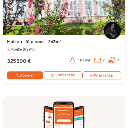
Maison - 10 pièces - 263m²
Moulle
(
62910
)
325 500 €
1 049m²
7
4
Contacter
Appeler
WhatsApp