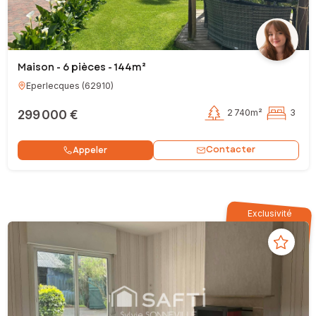
Maison - 6 pièces - 144m²
Eperlecques
(
62910
)
299 000 €
2 740m²
3
Contacter
Appeler
Exclusivité