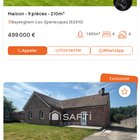
Maison - 9 pièces - 210m²
Bayenghem-Les-Eperlecques
(
62910
)
499 000 €
1 991m²
4
4
Contacter
Appeler
WhatsApp
Exclusivité