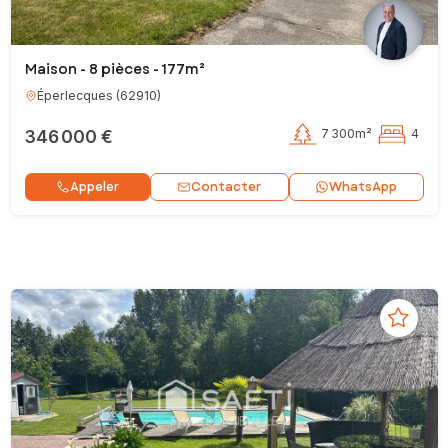
Maison - 8 pièces - 177m²
Éperlecques
(
62910
)
346 000 €
7 300m²
4
Contacter
Appeler
WhatsApp