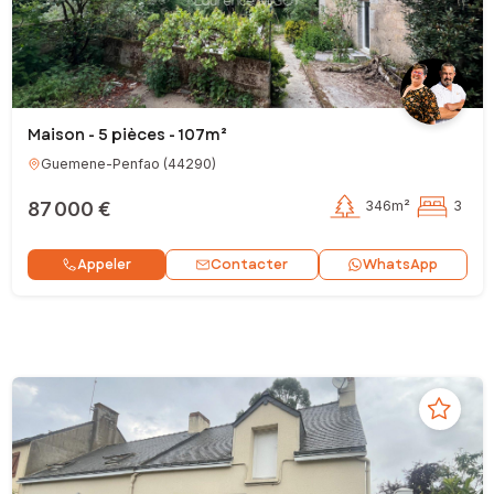
Maison - 5 pièces - 107m²
Guemene-Penfao
(
44290
)
87 000 €
346m²
3
Contacter
Appeler
WhatsApp