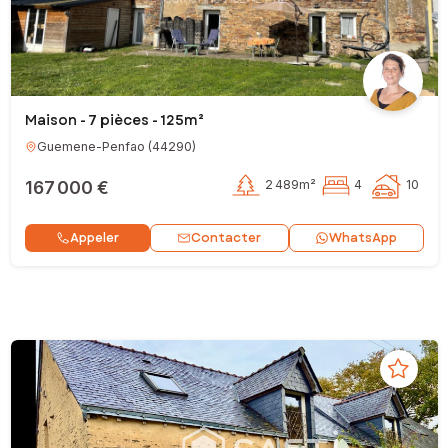
Maison - 7 pièces - 125m²
Guemene-Penfao
(
44290
)
167 000 €
2 489m²
4
10
Contacter
Appeler
WhatsApp