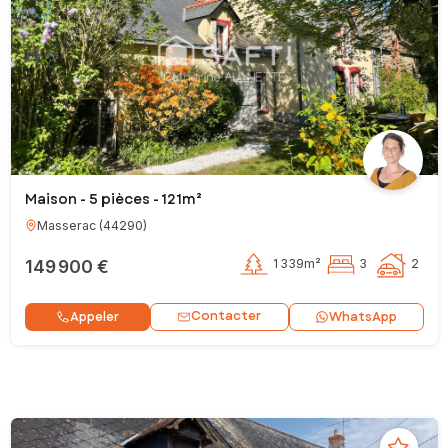
Maison - 5 pièces - 121m²
Masserac
(
44290
)
149 900 €
1 339m²
3
2
Contacter
Appeler
WhatsApp