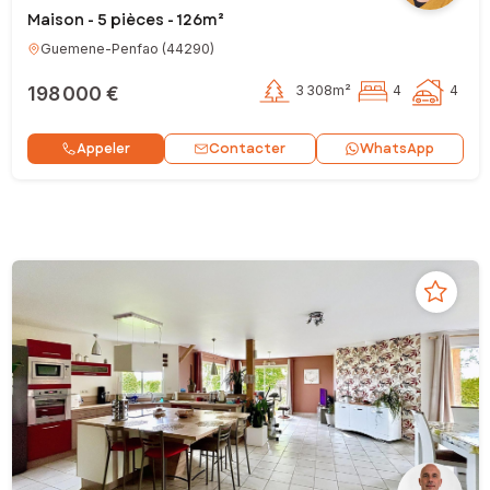
Maison - 5 pièces - 126m²
Guemene-Penfao
(
44290
)
198 000 €
3 308m²
4
4
Contacter
Appeler
WhatsApp