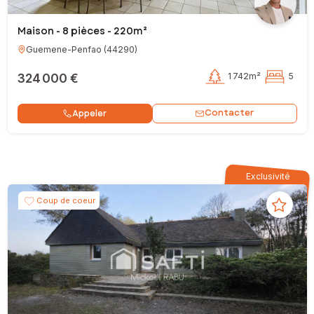
Maison - 8 pièces - 220m²
Guemene-Penfao
(
44290
)
324 000 €
1 742m²
5
Contacter
Appeler
Exclusivité
Coup de coeur