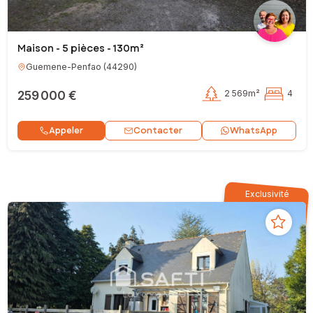
Maison - 5 pièces - 130m²
Guemene-Penfao
(
44290
)
259 000 €
2 569m²
4
Contacter
Appeler
WhatsApp
Exclusivité