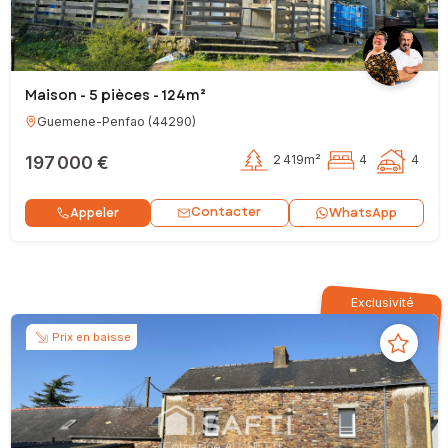
Maison - 5 pièces - 124m²
Guemene-Penfao
(
44290
)
197 000 €
2 419m²
4
4
Contacter
Appeler
WhatsApp
Exclusivité
Prix en baisse