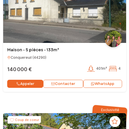
Maison - 5 pièces - 133m²
Conquereuil
(
44290
)
140 000 €
401m²
4
Contacter
Appeler
WhatsApp
Exclusivité
Coup de coeur