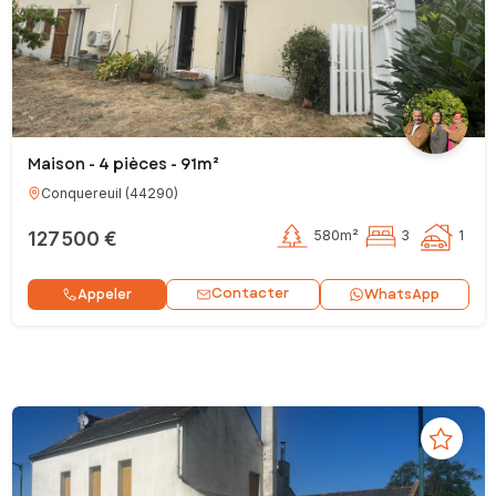
Maison - 4 pièces - 91m²
Conquereuil
(
44290
)
127 500 €
580m²
3
1
Contacter
Appeler
WhatsApp