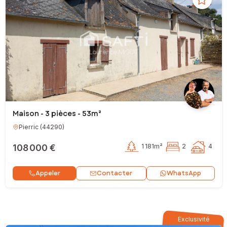
Maison - 3 pièces - 53m²
Pierric
(
44290
)
108 000 €
1 181m²
2
4
Contacter
Appeler
WhatsApp
Exclusivité