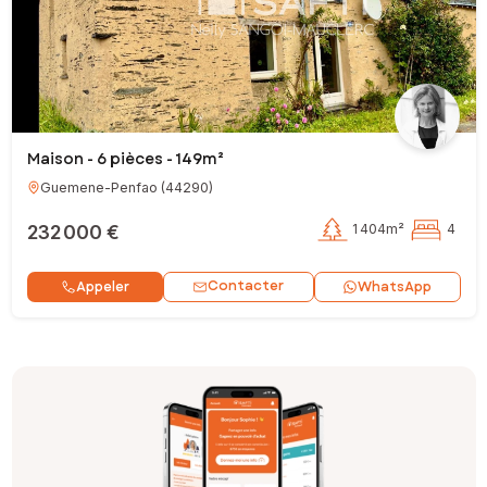
Maison - 6 pièces - 149m²
Guemene-Penfao
(
44290
)
232 000 €
1 404m²
4
Contacter
Appeler
WhatsApp