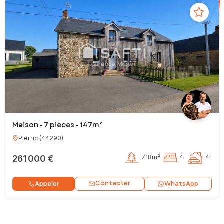
Maison - 7 pièces - 147m²
Pierric
(
44290
)
261 000 €
718m²
4
4
Contacter
Appeler
WhatsApp