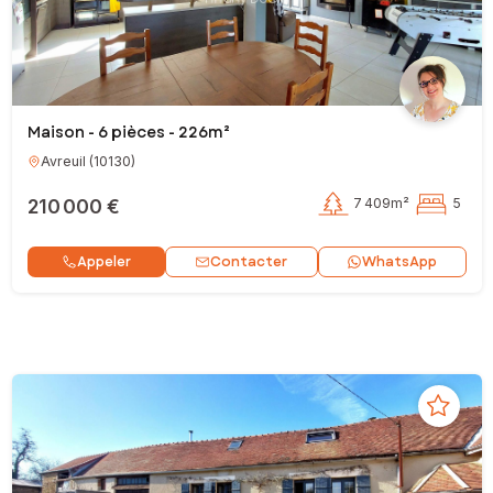
Maison - 6 pièces - 226m²
Avreuil
(
10130
)
210 000 €
7 409m²
5
Contacter
Appeler
WhatsApp