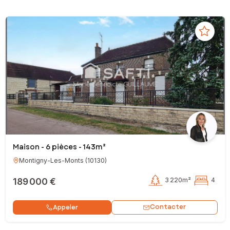
Maison - 6 pièces - 143m²
Montigny-Les-Monts
(
10130
)
189 000 €
3 220m²
4
Contacter
Appeler