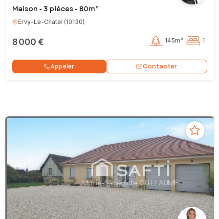
Maison - 3 pièces - 80m²
Ervy-Le-Chatel
(
10130
)
8 000 €
145m²
1
Contacter
Appeler