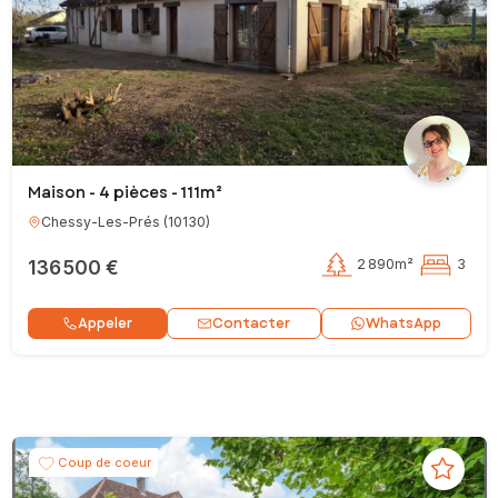
Maison - 4 pièces - 111m²
Chessy-Les-Prés
(
10130
)
136 500 €
2 890m²
3
Contacter
Appeler
WhatsApp
Coup de coeur