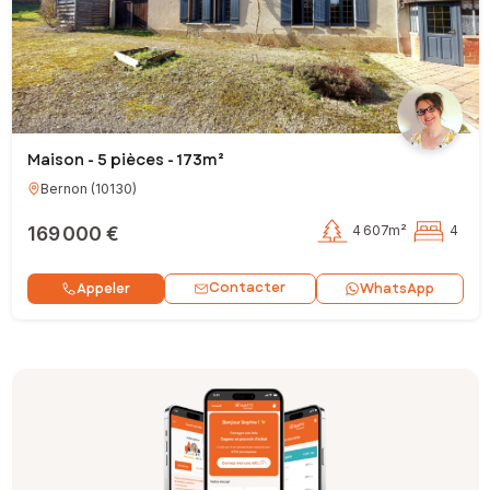
Maison - 5 pièces - 173m²
Bernon
(
10130
)
169 000 €
4 607m²
4
Contacter
Appeler
WhatsApp