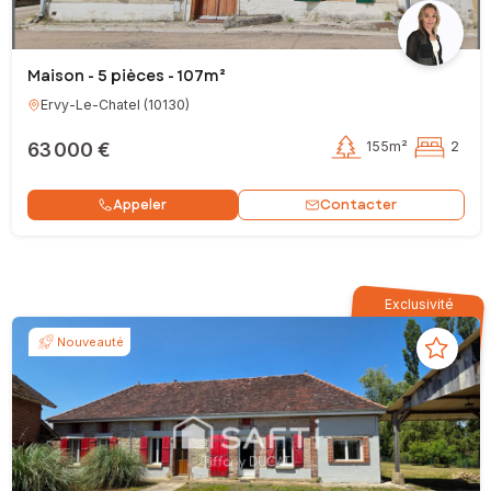
Maison - 5 pièces - 107m²
Ervy-Le-Chatel
(
10130
)
63 000 €
155m²
2
Contacter
Appeler
Exclusivité
Nouveauté