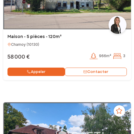
Maison - 5 pièces - 120m²
Chamoy
(
10130
)
58 000 €
966m²
3
Contacter
Appeler