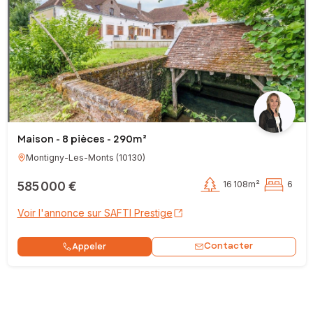
Maison - 8 pièces - 290m²
Montigny-Les-Monts
(
10130
)
585 000 €
16 108m²
6
Voir l'annonce sur SAFTI Prestige
Contacter
Appeler