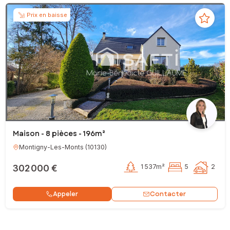
Prix en baisse
Maison - 8 pièces - 196m²
Montigny-Les-Monts
(
10130
)
302 000 €
1 537m²
5
2
Contacter
Appeler