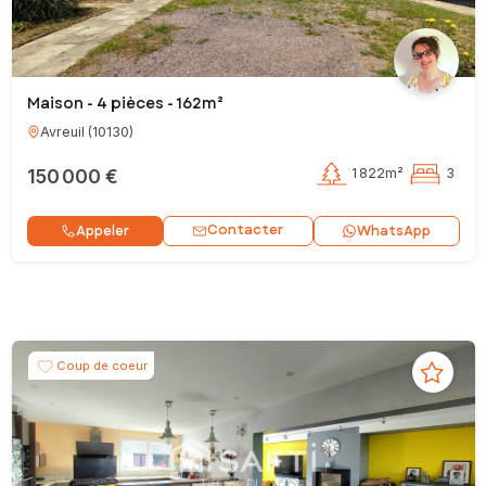
Maison - 4 pièces - 162m²
Avreuil
(
10130
)
150 000 €
1 822m²
3
Contacter
Appeler
WhatsApp
Coup de coeur