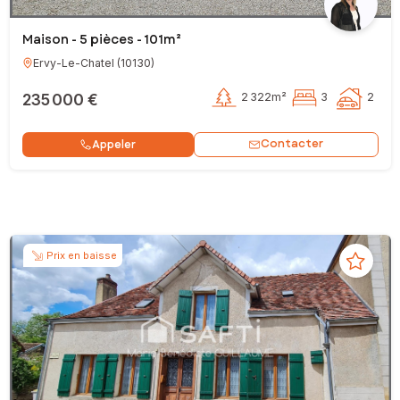
Maison - 5 pièces - 101m²
Ervy-Le-Chatel
(
10130
)
235 000 €
2 322m²
3
2
Contacter
Appeler
Prix en baisse