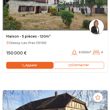
Maison - 5 pièces - 120m²
Chessy-Les-Pres
(
10130
)
150 000 €
6 000m²
4
Contacter
Appeler