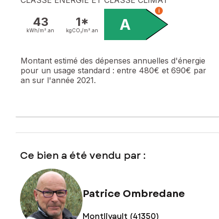
i
43
1*
A
kWh/m².
an
kgCO₂/m².
an
Montant estimé des dépenses annuelles d'énergie
pour un usage standard :
entre 480€ et 690€ par
an sur l'année 2021.
Ce bien a été vendu par :
Patrice Ombredane
Montlivault (41350)