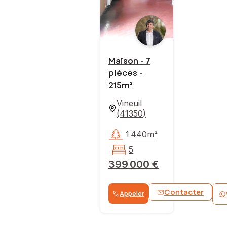
Maison - 7
pièces -
215m²
Vineuil
(
41350
)
1 440m²
5
399 000 €
Contacter
Appeler