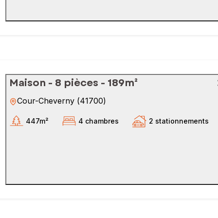
Maison - 8 pièces - 189m²
Cour-Cheverny
(
41700
)
447m²
4 chambres
2 stationnements