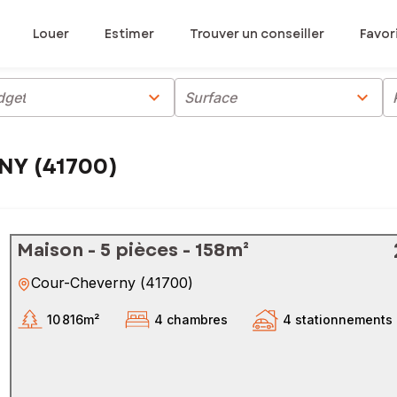
Louer
Estimer
Trouver un conseiller
Favor
chevron_right
chevron_right
dget
Surface
NY (41700)
Maison - 5 pièces - 158m²
Cour-Cheverny
(
41700
)
10 816m²
4 chambres
4 stationnements