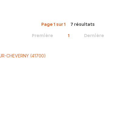
Page 1 sur 1
7 résultats
Première
1
Dernière
OUR-CHEVERNY (41700)