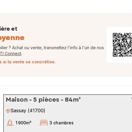
ière et
oyenne
ier ? Achat ou vente, transmettez l'info à l'un de nos
FTI Connect
.
si la vente se concrétise.
Maison - 5 pièces - 84m²
Sassay
(
41700
)
1 900m²
3 chambres