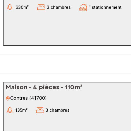
630m²
3 chambres
1 stationnement
Maison - 4 pièces - 110m²
Contres
(
41700
)
135m²
3 chambres