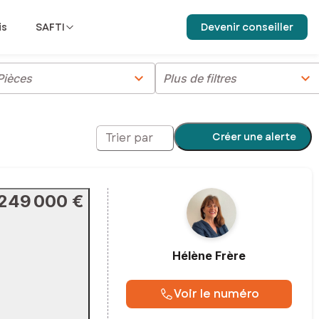
is
SAFTI
Devenir conseiller
chevron_right
chevron_right
Pièces
Plus de filtres
Créer une alerte
Trier par
249 000 €
Hélène
Frère
Voir le numéro