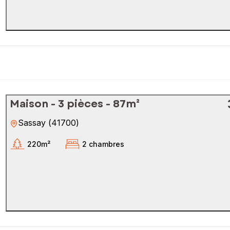
Maison - 3 pièces - 87m²
Sassay
(
41700
)
220m²
2 chambres