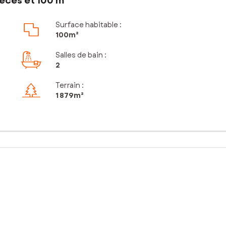
èces et 100 m²
Surface habitable :
100m²
Salles de bain
:
2
Terrain :
1 879m²