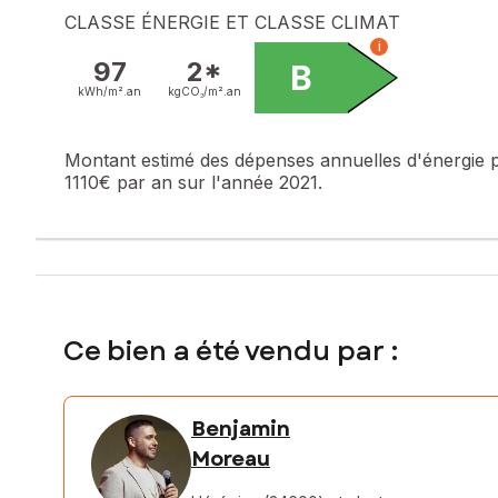
CLASSE ÉNERGIE ET CLASSE CLIMAT
i
97
2*
B
kWh/m².
an
kgCO₂/m².
an
Montant estimé des dépenses annuelles d'énergie 
1110€ par an sur l'année 2021.
Ce bien a été vendu par :
Benjamin
Moreau