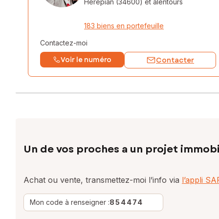
Hérépian (34600)
et alentours
183 biens en portefeuille
Contactez-moi
Voir le numéro
Contacter
Un de vos proches a un projet immobi
Achat ou vente, transmettez-moi l’info via
l’appli S
Mon code à renseigner :
854474