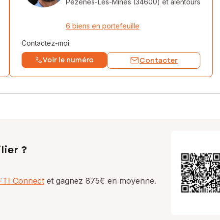
Pezenes-Les-Mines (34600)
et alentours
6 biens en portefeuille
Contactez-moi
Voir le numéro
Contacter
lier ?
AFTI Connect
et gagnez 875€ en moyenne.