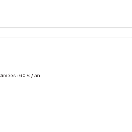
séparés.
 WC séparés.
 enfants.
ie terrasse équipée d'un store banne et au jardin.
verez des écoles maternelles jusqu'au lycée, des arrêts de
er votre quotidien.
timées :
60 €
/ an
té sont de 60 € et le syndicat des copropriétaires ne fait pas