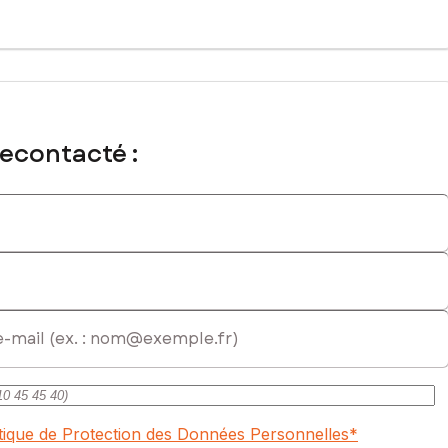
l immatriculé au RSAC de Meaux sous le numéro 920 406 089
recontacté :
itique de Protection des Données Personnelles
*