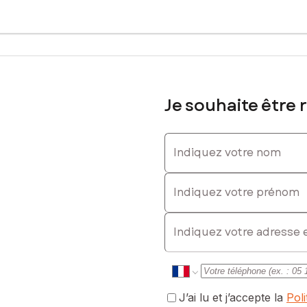
0613653064, E-mail : laura.esteves@safti.fr - EI - Agent commercia
Je souhaite être 
Indiquez votre nom
Indiquez votre prénom
E-mail
J’ai lu et j’accepte la
Pol