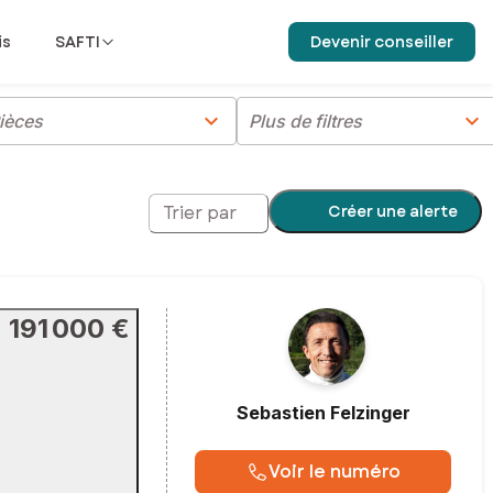
is
SAFTI
Devenir conseiller
chevron_right
chevron_right
ièces
Plus de filtres
Créer une alerte
Trier par
191 000 €
Sebastien
Felzinger
Voir le numéro