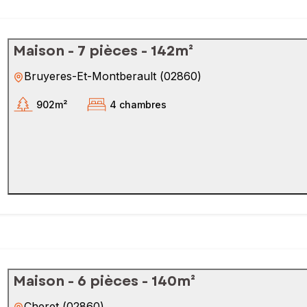
Maison - 7 pièces - 142m²
Bruyeres-Et-Montberault
(
02860
)
902m²
4 chambres
Maison - 6 pièces - 140m²
Cheret
(
02860
)