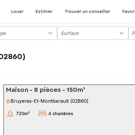
Louer
Estimer
Trouver un conseiller
Favor
chevron_right
chevron_right
get
Surface
P
(02860)
Maison - 8 pièces - 150m²
Bruyeres-Et-Montberault
(
02860
)
720m²
4 chambres