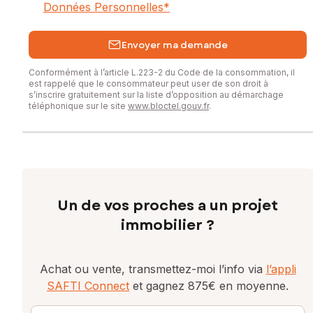
Données Personnelles
*
Envoyer ma demande
Conformément à l’article L.223-2 du Code de la consommation, il
est rappelé que le consommateur peut user de son droit à
s’inscrire gratuitement sur la liste d’opposition au démarchage
téléphonique sur le site
www.bloctel.gouv.fr
.
Un de vos proches a un projet
immobilier ?
Achat ou vente, transmettez-moi l’info via
l’appli
SAFTI Connect
et gagnez 875€ en moyenne.