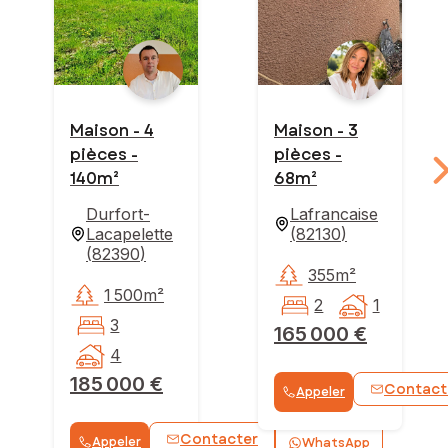
Maison - 4
Maison - 3
pièces -
pièces -
140m²
68m²
Durfort-
Lafrancaise
Lacapelette
(
82130
)
(
82390
)
355m²
1 500m²
2
1
3
165 000 €
4
185 000 €
Contact
Appeler
Contacter
Appeler
WhatsApp