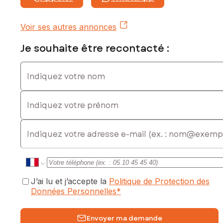
Prix de vente : 265 000 €
Honoraires charge vendeur
Voir ses autres annonces
Contactez votre conseiller SAFTI : Stéphanie LAGORIO, Tél. :
0782500506, E-mail : stephanie.lagorio@safti.fr - EI - Agent
Je souhaite être recontacté :
commercial immatriculé au RSAC de TOULOUSE sous le
numéro 814 537 072
Indiquez votre nom
Indiquez votre prénom
E-mail
J’ai lu et j’accepte la
Politique de Protection des
Données Personnelles
*
Envoyer ma demande