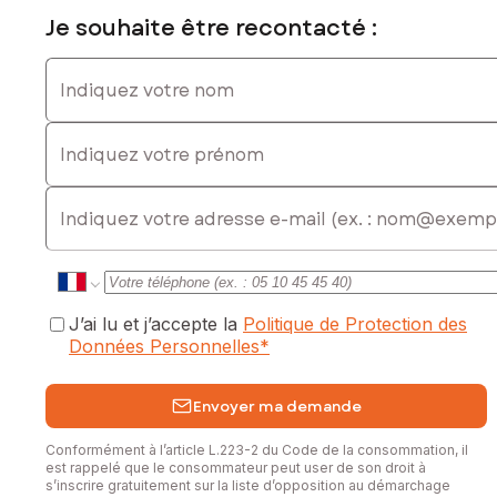
Prix de vente : 577 000 €
Je souhaite être recontacté :
Honoraires charge vendeur
Indiquez votre nom
Contactez votre conseiller SAFTI : Stéphane DROUIN, Tél. :
0614607863, E-mail : stephane.drouin@safti.fr - EI - Agent
Indiquez votre prénom
commercial immatriculé au RSAC de NANTES sous le
numéro 350 712 550
E-mail
J’ai lu et j’accepte la
Politique de Protection des
Données Personnelles
*
Envoyer ma demande
Conformément à l’article L.223-2 du Code de la consommation, il
est rappelé que le consommateur peut user de son droit à
s’inscrire gratuitement sur la liste d’opposition au démarchage