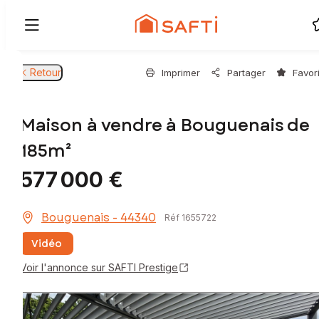
Retour
Imprimer
Partager
Favor
Maison à vendre à Bouguenais de
185m²
577 000 €
Bouguenais - 44340
Réf 1655722
Vidéo
Voir l'annonce sur SAFTI Prestige