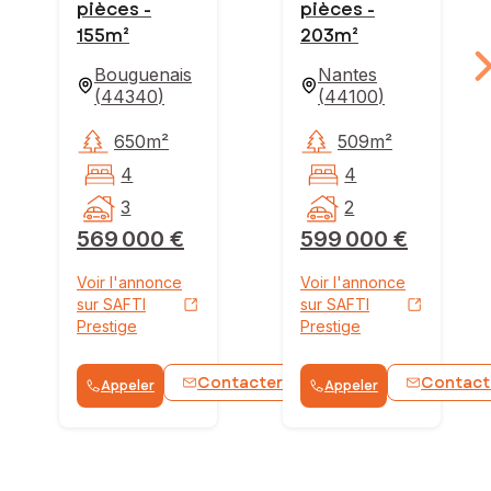
pièces -
pièces -
155m²
203m²
Bouguenais
Nantes
(
44340
)
(
44100
)
650m²
509m²
4
4
3
2
569 000 €
599 000 €
Voir l'annonce
Voir l'annonce
sur SAFTI
sur SAFTI
Prestige
Prestige
Contacter
Contact
Appeler
Appeler
WhatsApp