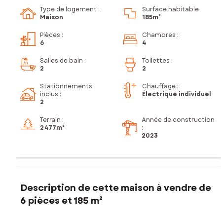
Type de logement :
Surface habitable :
Maison
185m²
Pièces
:
Chambres
:
6
4
Salles de bain
:
Toilettes
:
2
2
Stationnements
Chauffage :
inclus
:
Électrique individuel
2
Terrain :
Année de construction
2 477m²
:
2023
Description de cette maison à vendre de
6 pièces et 185 m²