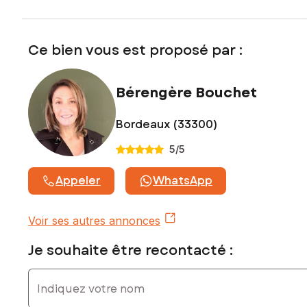
sous le numéro 835 358 136
Ce bien vous est proposé par :
Bérengère Bouchet
Bordeaux (33300)
5
/5
Appeler
WhatsApp
Voir ses autres annonces
Je souhaite être recontacté :
Indiquez votre nom