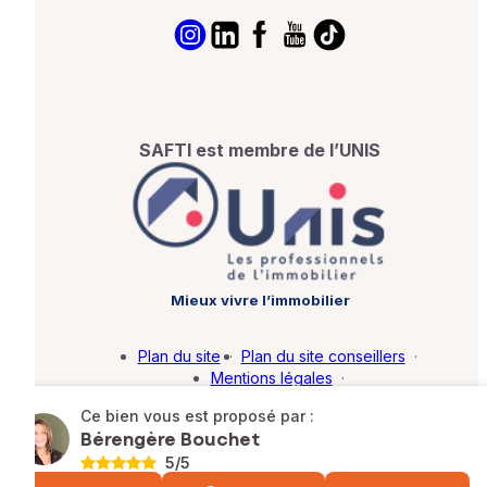
SAFTI est membre de l’UNIS
Mieux vivre l’immobilier
Plan du site
·
Plan du site conseillers
·
Mentions légales
·
Politique de protection des données
·
Ce bien vous est proposé par :
Barème d'honoraires
·
Paramétrer mes cookies
Bérengère Bouchet
5
/5
© SAFTI 2026. Tous droits réservés.