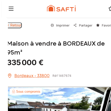
Retour
Imprimer
Partager
Favor
Maison à vendre à BORDEAUX de
95m²
335 000 €
Bordeaux - 33800
Réf 1467674
Sous compromis