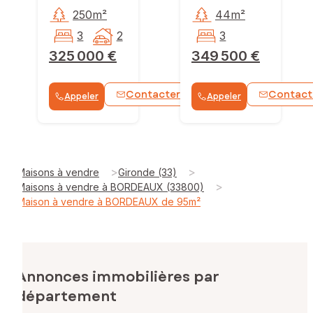
250m²
44m²
3
2
3
325 000 €
349 500 €
Contacter
Contact
Appeler
Appeler
WhatsApp
>
>
Maisons à vendre
Gironde (33)
>
Maisons à vendre à BORDEAUX (33800)
Maison à vendre à BORDEAUX de 95m²
Annonces immobilières par
département