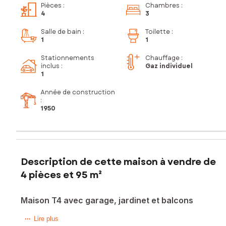
Pièces
:
Chambres
:
4
3
Salle de bain
:
Toilette
:
1
1
Stationnements
Chauffage :
inclus
:
Gaz individuel
1
Année de construction
:
1950
Description de cette maison à vendre de
4 pièces et 95 m²
Maison T4 avec garage, jardinet et balcons
Maison de ville située barrière de Bègles à 5 min du tram C
Lire plus