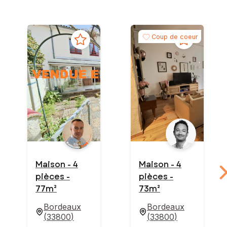
Coup de coeur
Maison - 4
Maison - 4
pièces -
pièces -
77m²
73m²
Bordeaux
Bordeaux
(
33800
)
(
33800
)