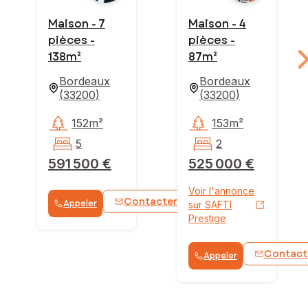
Maison - 7
Maison - 4
pièces -
pièces -
138m²
87m²
Bordeaux
Bordeaux
(
33200
)
(
33200
)
152m²
153m²
5
2
591 500 €
525 000 €
Voir l'annonce
Contacter
Appeler
WhatsApp
sur SAFTI
Prestige
Contact
Appeler